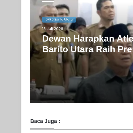
DPRD Barito Utara
10 Juli 2026
DPRD Barito Utara
Agenda Gowes Bare
13 Juli 2026
Dapat Dukungan De
Dewan Harapkan Atl
Barito Utara Raih Pre
Terbaik
Baca Juga :