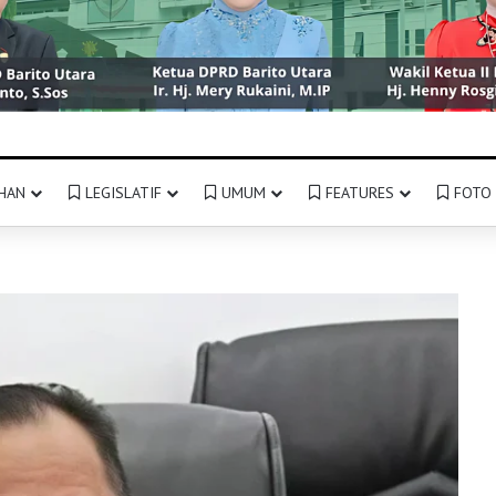
HAN
LEGISLATIF
UMUM
FEATURES
FOTO