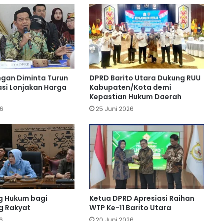
Ucapkan Selamat Hari Jadi ke-76
Barito Utara
Dirgahayu Bumi Iya Mulik Bengkang
Turan: DPRD Barito Utara Hadiri
Upacara HUT ke-76
gan Diminta Turun
DPRD Barito Utara Dukung RUU
si Lonjakan Harga
Kabupaten/Kota demi
Batara Expo Momentum Dorong
Kepastian Hukum Daerah
Potensi dan Ekonomi Lokal
26
25 Juni 2026
Pimpinan DPRD Barito Utara
Apresiasi Dedikasi Polri
Dewan Dukung Langkah Tegas Bupati
Awasi Ketat Proyek Infrastruktur
g Hukum bagi
Ketua DPRD Apresiasi Raihan
 Rakyat
WTP Ke-11 Barito Utara
6
20 Juni 2026