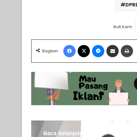
DPRD
Ikuti Kami
Facebook
X
Messenger
Share via Email
Pr
Bagikan
Baca Selanjutnya