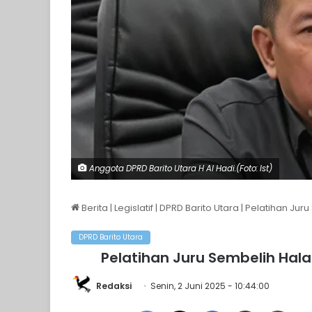
Anggota DPRD Barito Utara H Al Hadi.(Foto: Ist)
Berita
|
Legislatif
|
DPRD Barito Utara
|
Pelatihan Juru
DPRD Barito Utara
Pelatihan Juru Sembelih Hala
Redaksi
Senin, 2 Juni 2025 - 10:44:00
Facebook
X
Messenger
Share via Email
Print