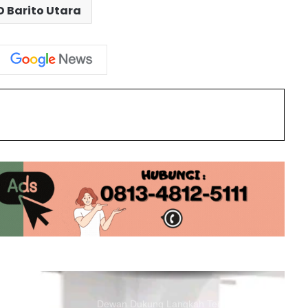
Ucapkan Selamat Hari Jadi ke-76
 Barito Utara
Barito Utara
Dirgahayu Bumi Iya Mulik Bengkang
Turan: DPRD Barito Utara Hadiri
Upacara HUT ke-76
int
Batara Expo Momentum Dorong
Potensi dan Ekonomi Lokal
Pimpinan DPRD Barito Utara
Apresiasi Dedikasi Polri
Dewan Dukung Langkah Tegas Bupati
Awasi Ketat Proyek Infrastruktur
Dewan Harapkan Atlet O2SN Barito