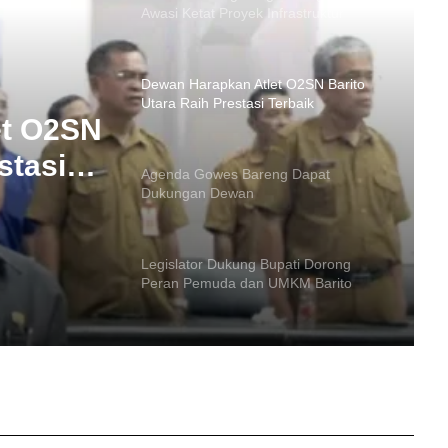
Utara Raih Prestasi Terbaik
Agenda Gowes Bareng Dapat
Dukungan Dewan
ng
wan
Legislator Dukung Bupati Dorong
Peran Pemuda dan UMKM Barito
Utara
et O2SN
Hari Bhayangkara, Dewan Apresiasi
Sinergi Polri dan Pemkab Barito Utara
stasi
DPRD Barito Utara Terima Raperda
APBD 2025, Ini 4 Agenda Paripurna
Selanjutnya
Unggah Video 45 Detik, Ketua DPRD