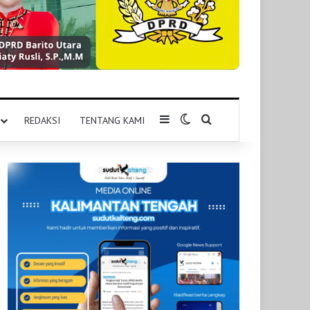
Sidebar
Switch skin
Pencarian untuk
REDAKSI
TENTANG KAMI