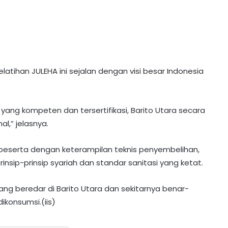
elatihan JULEHA ini sejalan dengan visi besar Indonesia
yang kompeten dan tersertifikasi, Barito Utara secara
al,” jelasnya.
i peserta dengan keterampilan teknis penyembelihan,
ip-prinsip syariah dan standar sanitasi yang ketat.
DPRD Barito Utara Terima Raperda
APBD 2025, Ini 4 Agenda Paripurna
ng beredar di Barito Utara dan sekitarnya benar-
Selanjutnya
ikonsumsi.(iis)
Unggah Video 45 Detik, Ketua DPRD