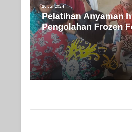
26 Juli 2024
Pelatihan Anyaman h
Pengolahan Frozen F
Barito Selatan Doron
Pengembangan Indus
Lokal