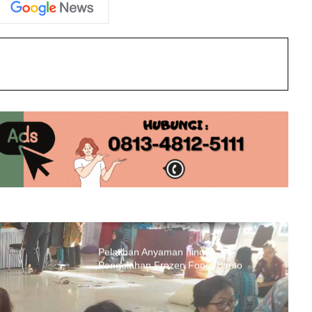
int
Pelatihan Anyaman hingga
Pengolahan Frozen Food, Barito
Selatan Dorong Pengembangan
Industri Lokal