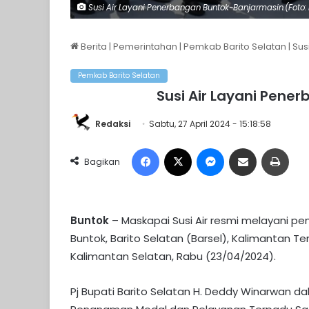
Susi Air Layani Penerbangan Buntok-Banjarmasin.(Foto:
Berita
|
Pemerintahan
|
Pemkab Barito Selatan
|
Sus
Pemkab Barito Selatan
Susi Air Layani Pen
Redaksi
Sabtu, 27 April 2024 - 15:18:58
Facebook
X
Messenger
Share via Email
Print
Bagikan
Buntok
– Maskapai Susi Air resmi melayani p
Buntok, Barito Selatan (Barsel), Kalimantan 
Kalimantan Selatan, Rabu (23/04/2024).
Pj Bupati Barito Selatan H. Deddy Winarwan 