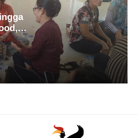
ingga
ood,
g
tri