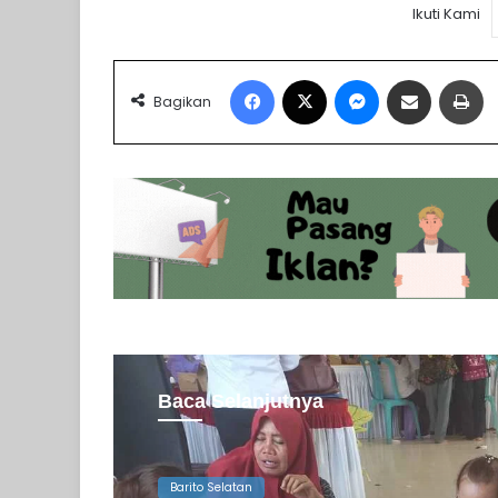
Ikuti Kami
Facebook
X
Messenger
Share via Email
Pr
Bagikan
Baca Selanjutnya
Barito Selatan