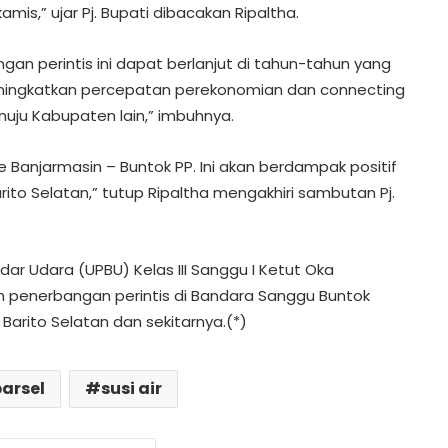
mis,” ujar Pj. Bupati dibacakan Ripaltha.
n perintis ini dapat berlanjut di tahun-tahun yang
ingkatkan percepatan perekonomian dan connecting
nuju Kabupaten lain,” imbuhnya.
anjarmasin – Buntok PP. Ini akan berdampak positif
to Selatan,” tutup Ripaltha mengakhiri sambutan Pj.
ar Udara (UPBU) Kelas III Sanggu I Ketut Oka
penerbangan perintis di Bandara Sanggu Buntok
arito Selatan dan sekitarnya.(*)
arsel
susi air