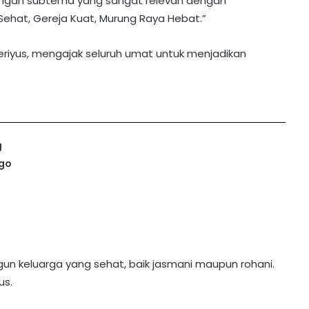
dengan subtema yang sangat relevan dengan
Sehat, Gereja Kuat, Murung Raya Hebat.”
eriyus, mengajak seluruh umat untuk menjadikan
g
go
n keluarga yang sehat, baik jasmani maupun rohani.
us.