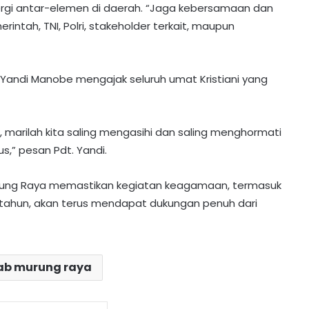
rgi antar-elemen di daerah. “Jaga kebersamaan dan
intah, TNI, Polri, stakeholder terkait, maupun
 Yandi Manobe mengajak seluruh umat Kristiani yang
u, marilah kita saling mengasihi dan saling menghormati
s,” pesan Pdt. Yandi.​
Dialog Kependidikan: Fokus pada
rung Raya memastikan kegiatan keagamaan, termasuk
Tata Kelola dan Kesejahteraan Guru
 tahun, akan terus mendapat dukungan penuh dari
UGM Dukung Perencanaan Murung
Raya, Lima Dokumen Kunci untuk
b murung raya
Pembangunan Berkelanjutan
HUT PGRI: Komitmen Peningkatan