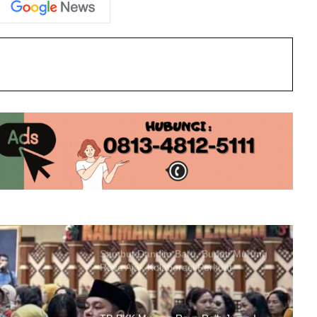
Kesejahteraan dan Kompetensi
Pendidik
int
Berangkat Ke Tanah Suci, Wabup
Mura Lepas Keberangkatan Umrah
Pemenang STQ
Kontrol Publik PWI-SMSI: Menakar
Arah Kebijakan Pemkab Murung Raya
Sambut Dandim Baru, Bupati Murung
Raya Ajak Kolaborasi Perkuat
Pembangunan Daerah
TP-PKK Murung Raya Raih Juara I
Lomba Vlog di Peringatan Hari Ibu
Tingkat Kalteng