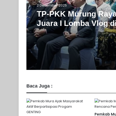
Pemkab Murung Raya
Pemkab Murung Raya
1 Desember 2025
2 Desember 2025
Amankan Nataru: Pe
Murung Raya Ikuti R
TP-PKK Murung Raya
Mendagri
Juara I Lomba Vlog d
Peringatan Hari Ibu T
Kalteng
Baca Juga :
Pemkab Mur