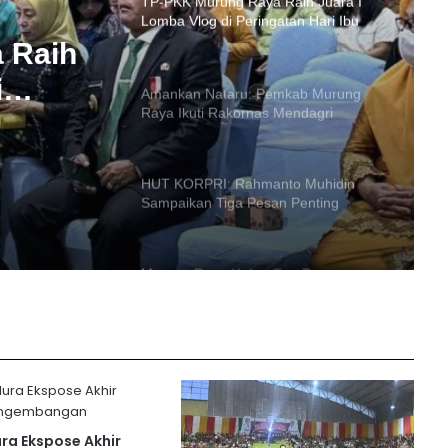
Amankan Nataru: Pemkab Murung
Raya Ikuti Rakornas Mendagri
mkab
HUT KORPRI: Rahmanto Muhidin
Sampaikan Tiga Pesan Penting
akornas
 Raih
i
Murung Raya Hebat Fun Run:
Satukan Masyarakat dalam Semangat
ingkat
Sehat
Dialog Kependidikan: Fokus pada
Tata Kelola dan Kesejahteraan Guru
UGM Dukung Perencanaan Murung
Raya, Lima Dokumen Kunci untuk
Pembangunan Berkelanjutan
a Ekspose Akhir