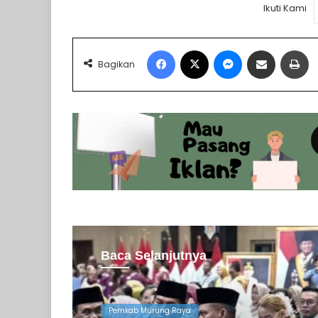
Ikuti Kami
Facebook
X
Messenger
Share via Email
Pr
Bagikan
Baca Selanjutnya