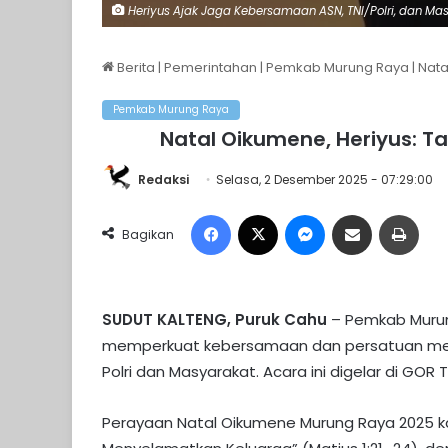
Heriyus Ajak Jaga Kebersamaan ASN, TNI/Polri, dan Masy
Berita
|
Pemerintahan
|
Pemkab Murung Raya
|
Nata
Pemkab Murung Raya
Natal Oikumene, Heriyus: 
Redaksi
Selasa, 2 Desember 2025 - 07:29:00
Facebook
X
Messenger
Share via Email
Print
Bagikan
SUDUT KALTENG, Puruk Cahu
– Pemkab Muru
memperkuat kebersamaan dan persatuan melal
Polri dan Masyarakat. Acara ini digelar di GOR 
Perayaan Natal Oikumene Murung Raya 2025 ka