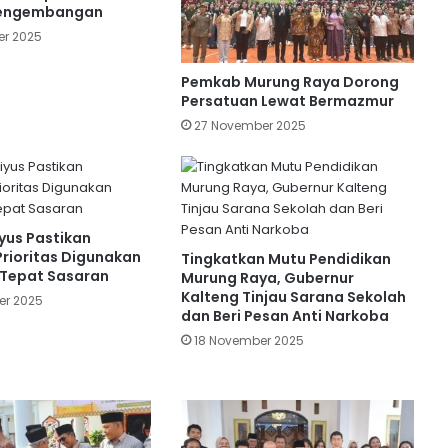
HUT PGRI: Komitmen Peningkatan
Pengembangan
Kesejahteraan dan Kompetensi
er 2025
Pendidik
Pemkab Murung Raya Dorong
Berangkat Ke Tanah Suci, Wabup
Persatuan Lewat Bermazmur
Mura Lepas Keberangkatan Umrah
27 November 2025
Pemenang STQ
Kontrol Publik PWI-SMSI: Menakar
Arah Kebijakan Pemkab Murung Raya
iyus Pastikan
rioritas Digunakan
Tingkatkan Mutu Pendidikan
n Tepat Sasaran
Murung Raya, Gubernur
Sambut Dandim Baru, Bupati Murung
Kalteng Tinjau Sarana Sekolah
Raya Ajak Kolaborasi Perkuat
er 2025
dan Beri Pesan Anti Narkoba
Pembangunan Daerah
18 November 2025
TP-PKK Murung Raya Raih Juara I
Lomba Vlog di Peringatan Hari Ibu
Tingkat Kalteng