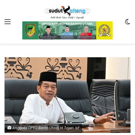
Menu
Sw
Anggota DPRD Barito Utara, H. Tajeri. Ist