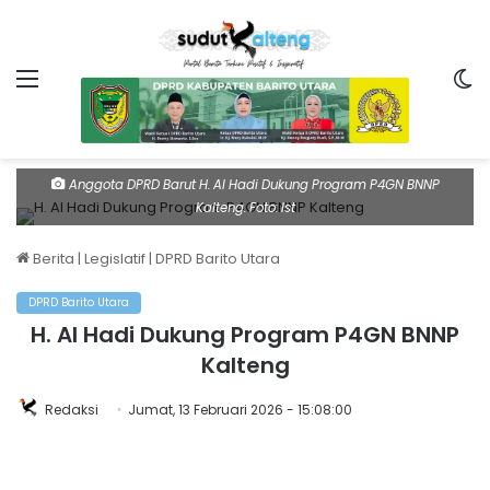
Menu
Sw
Anggota DPRD Barut H. Al Hadi Dukung Program P4GN BNNP
Kalteng. Foto: Ist
Berita
|
Legislatif
|
DPRD Barito Utara
DPRD Barito Utara
H. Al Hadi Dukung Program P4GN BNNP
Kalteng
Redaksi
Jumat, 13 Februari 2026 - 15:08:00