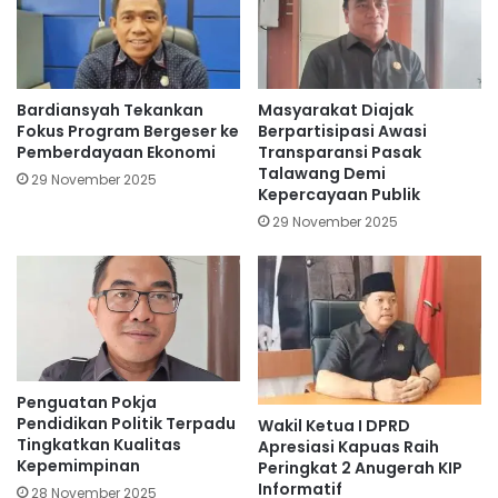
Bardiansyah Tekankan
Masyarakat Diajak
Fokus Program Bergeser ke
Berpartisipasi Awasi
Pemberdayaan Ekonomi
Transparansi Pasak
Talawang Demi
29 November 2025
Kepercayaan Publik
29 November 2025
Penguatan Pokja
Pendidikan Politik Terpadu
Wakil Ketua I DPRD
Tingkatkan Kualitas
Apresiasi Kapuas Raih
Kepemimpinan
Peringkat 2 Anugerah KIP
Informatif
28 November 2025