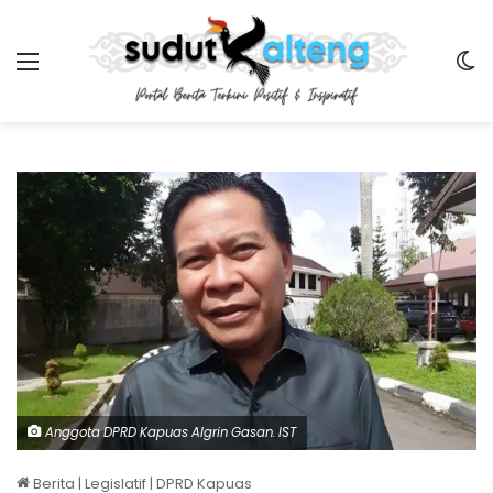
Menu
Sw
Anggota DPRD Kapuas Algrin Gasan. IST
Berita
|
Legislatif
|
DPRD Kapuas