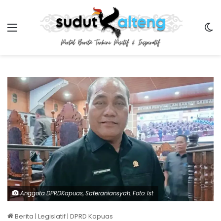
Menu
Sw
Anggota DPRDKapuas, Saferaniansyah. Foto: Ist
Berita
|
Legislatif
|
DPRD Kapuas