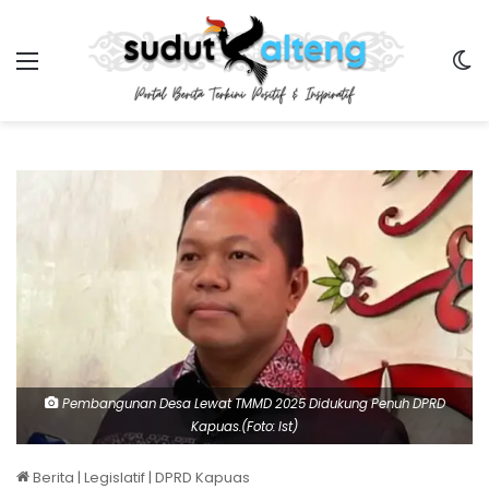
Menu
Sw
Pembangunan Desa Lewat TMMD 2025 Didukung Penuh DPRD
Kapuas.(Foto: Ist)
Berita
|
Legislatif
|
DPRD Kapuas