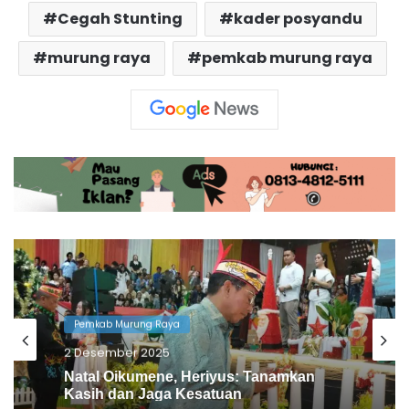
Cegah Stunting
kader posyandu
murung raya
pemkab murung raya
Pemkab Murung Raya
2 Desember 2025
Natal Oikumene, Heriyus: Tanamkan
Kasih dan Jaga Kesatuan