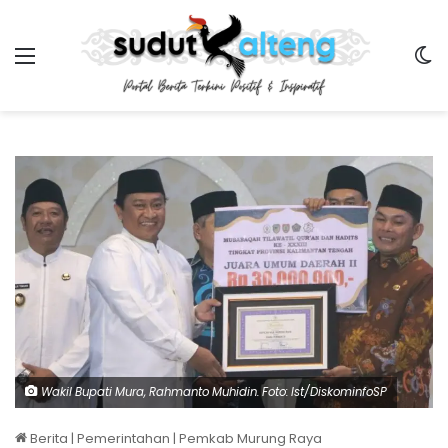
Menu
Sw
Wakil Bupati Mura, Rahmanto Muhidin. Foto: Ist/DiskominfoSP
Berita
|
Pemerintahan
|
Pemkab Murung Raya