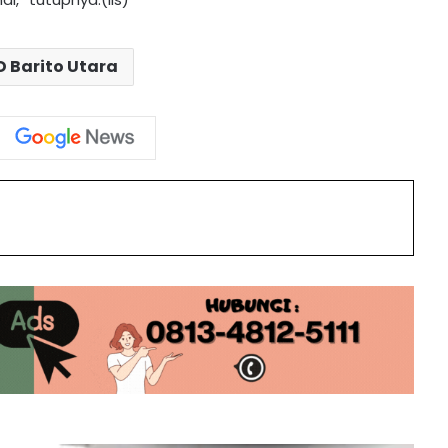
Unggah Video 45 Detik, Ketua DPRD
Ucapkan Selamat Hari Jadi ke-76
 Barito Utara
Barito Utara
Dirgahayu Bumi Iya Mulik Bengkang
Turan: DPRD Barito Utara Hadiri
Upacara HUT ke-76
int
Batara Expo Momentum Dorong
Potensi dan Ekonomi Lokal
Pimpinan DPRD Barito Utara
Apresiasi Dedikasi Polri
Dewan Dukung Langkah Tegas Bupati
Awasi Ketat Proyek Infrastruktur