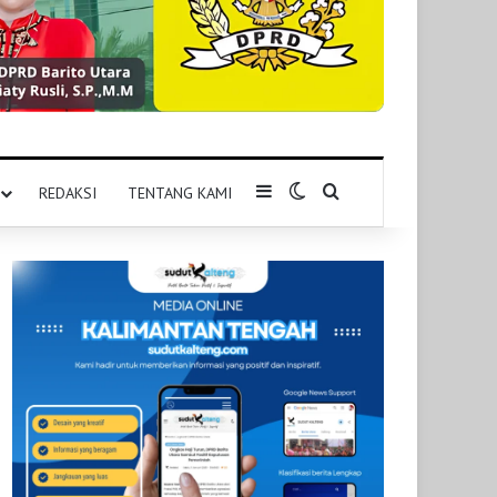
Sidebar
Switch skin
Pencarian untuk
REDAKSI
TENTANG KAMI