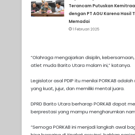
Terancam Putuskan Kemitra
dengan PT AGU Karena Hasil 
Memadai
1 Februari 2025
“Olahraga mengajarkan disiplin, kebersamaan
atlet muda Barito Utara malam ini,” katanya.
​Legislator asal PDIP itu menilai PORKAB ada
yang kuat, jujur, dan memiliki mental juara.
DPRD Barito Utara berharap PORKAB dapat menj
berprestasi yang mampu mengharumkan nam
​“Semoga PORKAB ini menjadi langkah awal bagi
bisa bersaing di tingkat provinsi, bahkan nasion