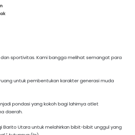
an
Tak
, dan sportivitas. Kami bangga melihat semangat para
lah ruang untuk pembentukan karakter generasi muda
adi pondasi yang kokoh bagi lahirnya atlet
a daerah.
DPRD Barito Utara Terima Raperda
APBD 2025, Ini 4 Agenda Paripurna
 Barito Utara untuk melahirkan bibit-bibit unggul yang
Selanjutnya
al,” tutupnya.(iis)