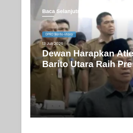
Baca Selanjutnya
DPRD Barito Utara
DPRD Barito Utara
10 Juli 2026
13 Juli 2026
Agenda Gowes Bare
Dapat Dukungan De
Dewan Harapkan Atl
Barito Utara Raih Pre
Terbaik