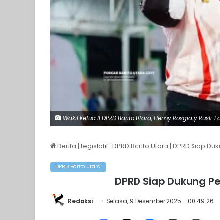
Wakil Ketua II DPRD Barito Utara, Henny Rosgiaty Rusli. Fot
Berita
|
Legislatif
|
DPRD Barito Utara
|
DPRD Siap Duk
DPRD Barito Utara
DPRD Siap Dukung P
Redaksi
Selasa, 9 Desember 2025 - 00:49:26
Facebook
X
Messenger
Share via Email
Print