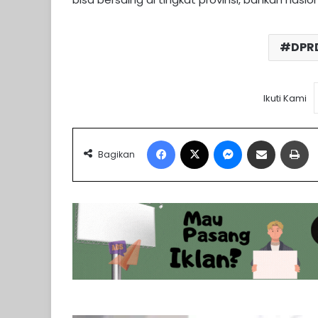
DPRD
Ikuti Kami
Facebook
X
Messenger
Share via Email
Pr
Bagikan