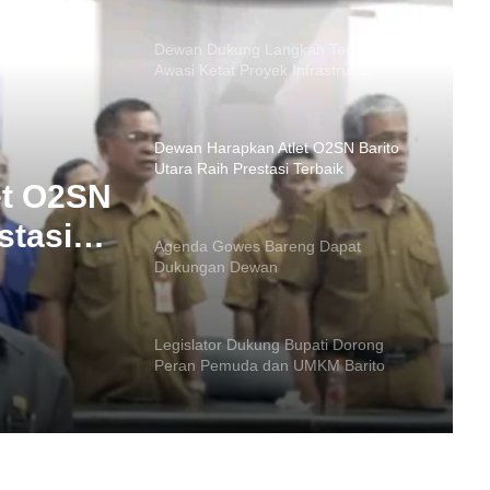
Dewan Harapkan Atlet O2SN Barito
Utara Raih Prestasi Terbaik
Agenda Gowes Bareng Dapat
Dukungan Dewan
ng
Legislator Dukung Bupati Dorong
Peran Pemuda dan UMKM Barito
wan
Utara
et O2SN
stasi
Hari Bhayangkara, Dewan Apresiasi
Sinergi Polri dan Pemkab Barito Utara
DPRD Barito Utara Terima Raperda
APBD 2025, Ini 4 Agenda Paripurna
Selanjutnya