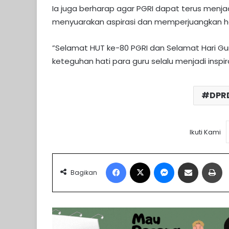
Ia juga berharap agar PGRI dapat terus menja
menyuarakan aspirasi dan memperjuangkan hak
​”Selamat HUT ke-80 PGRI dan Selamat Hari 
keteguhan hati para guru selalu menjadi inspira
DPRD
Ikuti Kami
Facebook
X
Messenger
Share via Email
Pr
Bagikan