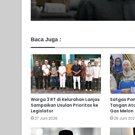
Barito Utara Raih Pre
Terbaik
Baca Juga :
Warga 3 RT di Kelurahan Lanjas
Satgas Pan
Sampaikan Usulan Prioritas ke
Tangan Ata
Legislator
Gas Melon
27 Juni 2026
25 Juni 20