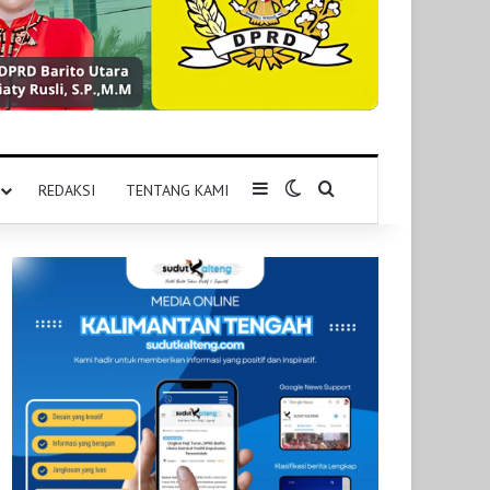
Sidebar
Switch skin
Pencarian untuk
REDAKSI
TENTANG KAMI