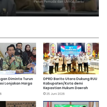
Sinergi Polri dan Pemkab Barito Utara
stasi
DPRD Barito Utara Terima Raperda
APBD 2025, Ini 4 Agenda Paripurna
Selanjutnya
Unggah Video 45 Detik, Ketua DPRD
Ucapkan Selamat Hari Jadi ke-76
Barito Utara
Dirgahayu Bumi Iya Mulik Bengkang
Turan: DPRD Barito Utara Hadiri
Upacara HUT ke-76
gan Diminta Turun
DPRD Barito Utara Dukung RUU
si Lonjakan Harga
Kabupaten/Kota demi
Batara Expo Momentum Dorong
Kepastian Hukum Daerah
Potensi dan Ekonomi Lokal
26
25 Juni 2026
Pimpinan DPRD Barito Utara