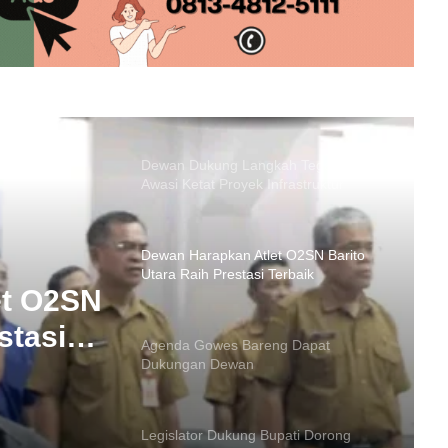
Apresiasi Dedikasi Polri
Dewan Dukung Langkah Tegas Bupati
Awasi Ketat Proyek Infrastruktur
Dewan Harapkan Atlet O2SN Barito
Utara Raih Prestasi Terbaik
Agenda Gowes Bareng Dapat
Dukungan Dewan
ng
wan
Legislator Dukung Bupati Dorong
Peran Pemuda dan UMKM Barito
Utara
et O2SN
Hari Bhayangkara, Dewan Apresiasi