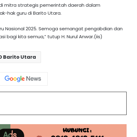
di mitra strategis pemerintah daerah dalam
-hak guru di Barito Utara.
DPRD Barito Utara Terima Raperda
APBD 2025, Ini 4 Agenda Paripurna
Guru Nasional 2025. Semoga semangat pengabdian dan
Selanjutnya
si bagi kita semua,” tutup H. Nurul Anwar.(iis)
Unggah Video 45 Detik, Ketua DPRD
Ucapkan Selamat Hari Jadi ke-76
 Barito Utara
Barito Utara
Dirgahayu Bumi Iya Mulik Bengkang
Turan: DPRD Barito Utara Hadiri
Upacara HUT ke-76
int
Batara Expo Momentum Dorong
Potensi dan Ekonomi Lokal
Pimpinan DPRD Barito Utara