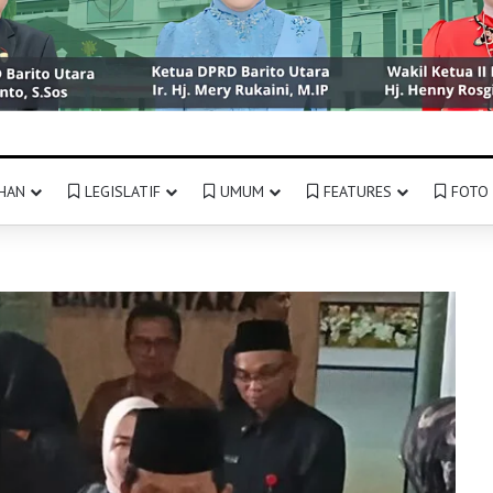
HAN
LEGISLATIF
UMUM
FEATURES
FOTO