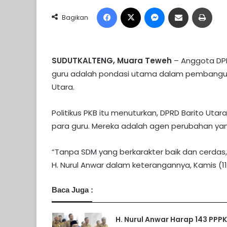
Facebook
X
Messenger
Share via Email
Print
Bagikan
SUDUTKALTENG, Muara Teweh
– Anggota DPRD
guru adalah pondasi utama dalam pembangun
Utara.
Politikus PKB itu menuturkan, DPRD Barito Ut
para guru. Mereka adalah agen perubahan ya
“Tanpa SDM yang berkarakter baik dan cerdas, c
H. Nurul Anwar dalam keterangannya, Kamis (11
Baca Juga :
H. Nurul Anwar Harap 143 PPPK