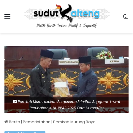
Menu
Sw
Pemkab Mura Lakukan Pergeseran Prioritas Anggaran Lewat
Perubahan KUA-PPAS 2025. Foto: Humas/Ist
Berita
|
Pemerintahan
|
Pemkab Murung Raya