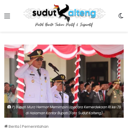
Menu
Sw
Pj Bupati Mura Hermon Memimpin Upacara Kemerdekaan RI ke-79
di Halaman Kantor Bupati.(Foto: Sudut Kalteng)
Berita
|
Pemerintahan