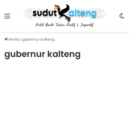
Menu
S
Berita
|
gubernur kalteng
gubernur kalteng