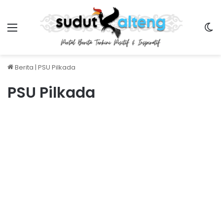
Menu
S
Berita
|
PSU Pilkada
PSU Pilkada