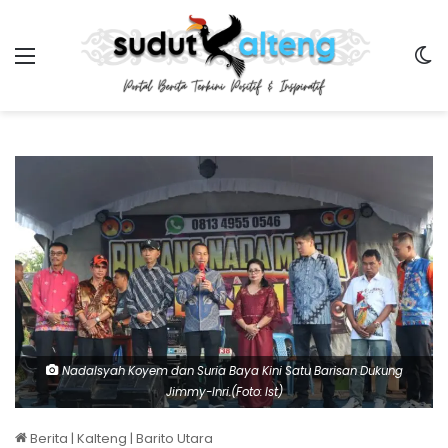
Menu
Sw
Nadalsyah Koyem dan Suria Baya Kini Satu Barisan Dukung
Jimmy-Inri.(Foto: Ist)
Berita
|
Kalteng
|
Barito Utara