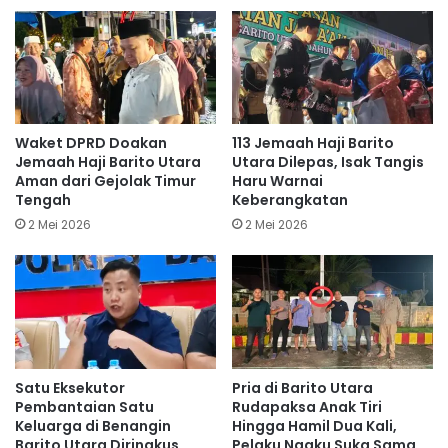
Waket DPRD Doakan
113 Jemaah Haji Barito
Jemaah Haji Barito Utara
Utara Dilepas, Isak Tangis
Aman dari Gejolak Timur
Haru Warnai
Tengah
Keberangkatan
2 Mei 2026
2 Mei 2026
Satu Eksekutor
Pria di Barito Utara
Pembantaian Satu
Rudapaksa Anak Tiri
Keluarga di Benangin
Hingga Hamil Dua Kali,
Barito Utara Diringkus
Pelaku Ngaku Suka Sama