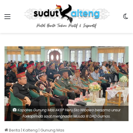
Menu
Sw
Kapolres Gunung Mas AKBP Heru Eko Wibowo bersama unsur
Forkopimda saat menghadiri Musda III DAD Gumas.
Berita
|
Kalteng
|
Gunung Mas