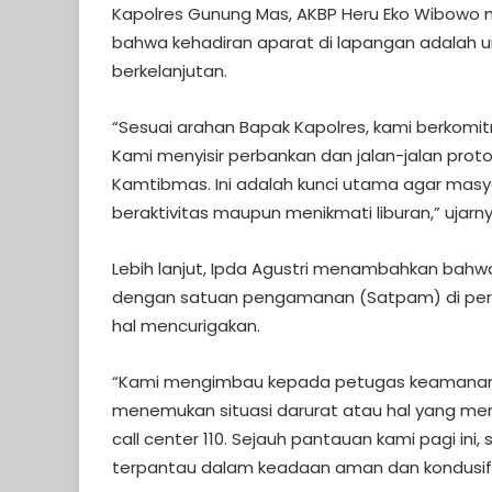
Kapolres Gunung Mas, AKBP Heru Eko Wibowo m
bahwa kehadiran aparat di lapangan adalah 
berkelanjutan.
“Sesuai arahan Bapak Kapolres, kami berkomi
Kami menyisir perbankan dan jalan-jalan prot
Kamtibmas. Ini adalah kunci utama agar masy
beraktivitas maupun menikmati liburan,” ujarn
Lebih lanjut, Ipda Agustri menambahkan bahwa
dengan satuan pengamanan (Satpam) di perb
hal mencurigakan.
“Kami mengimbau kepada petugas keamanan ba
menemukan situasi darurat atau hal yang men
call center 110. Sejauh pantauan kami pagi ini, s
terpantau dalam keadaan aman dan kondusif,