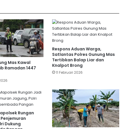
Kuartal I 2026
Polsek Tewah Serahkan Hasil Panen
Jagung Hibrida Kwartal IV ke Bulog
Upacara Kesadaran Nasional, Polres
Respons Aduan Warga,
Gunung Mas Perkuat Integritas dan
Satlantas Polres Gunung Mas
Profesionalisme Personel
Tertibkan Balap Liar dan
ung Mas Kawal
Knalpot Brong
hib Ramadan 1447
11 Februari 2026
Respons Laporan Warga, Polres
Gunung Mas Patroli Cegah Aksi Balap
 2026
Liar
Sinergi Polisi dan Petani, 2,5 Ton
Jagung Dipanen di Lahan Binaan
Polsek Manuhing
apolsek Rungan
i Penjemuran
lri Dukung
Antisipasi Karhutla, Polres Gunung