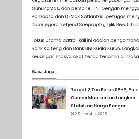
Kegiatan ini melibatkan personel gabungan dar
GunungMas, dan personel TNI. Dengan menggun
Pamapta dan D-Max Satlantas, petugas menyisi
Diponegoro, Letjend Soeprapto, Tjilik Riwut, hi
Fokus utama patroli kali ini adalah pengaman
Bank Kalteng dan Bank BNI Kuala Kurun. Langk
keuangan masyarakat tetap terjamin di masa li
Baca Juga :
Target 2 Ton Beras SPHP, Polr
Gumas Mantapkan Langkah
Stabilkan Harga Pangan
2 Desember 2025