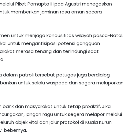
elalui Piket Pamapta II Ipda Agustri menegaskan
untuk memberikan jaminan rasa aman secara
tmen untuk menjaga kondusifitas wilayah pasca-Natal.
okol untuk mengantisipasi potensi gangguan
arakat merasa tenang dan terlindungi saat
ya
 dalam patroli tersebut petugas juga berdialog
ankan untuk selalu waspada dan segera melaporkan
nk dan masyarakat untuk tetap proaktif. Jika
curigakan, jangan ragu untuk segera melapor melalui
eluruh objek vital dan jalur protokol di Kuala Kurun
Optimalkan Lahan Dinas, Polres
” bebernya.
Gunung Mas Sukses Panen Jagung