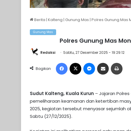
Berita
|
Kalteng
|
Gunung Mas
|
Polres Gunung Mas Mo
Gunung Mas
Polres Gunung Mas Moni
Redaksi
Sabtu, 27 Desember 2025 - 19:29:12
Facebook
X
Messenger
Share via Email
Print
Bagikan
Sudut Kalteng, Kuala Kurun
– Jajaran Polre
pemeliharaan keamanan dan ketertiban masy
2025, kegiatan tersebut menyasar sejumlah obj
Sabtu (27/12/2025).