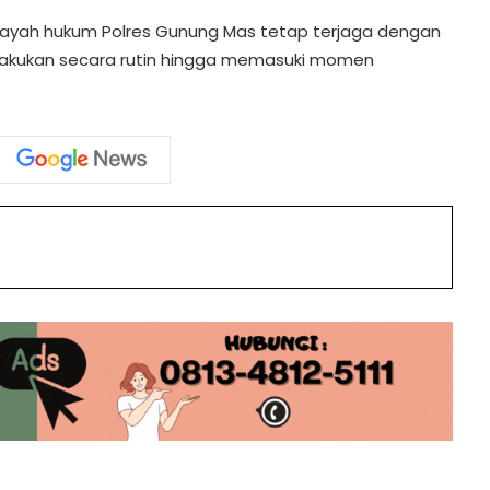
Kuartal I 2026
 wilayah hukum Polres Gunung Mas tetap terjaga dengan
s dilakukan secara rutin hingga memasuki momen
Polsek Tewah Serahkan Hasil Panen
Jagung Hibrida Kwartal IV ke Bulog
Upacara Kesadaran Nasional, Polres
Gunung Mas Perkuat Integritas dan
Profesionalisme Personel
int
Respons Laporan Warga, Polres
Gunung Mas Patroli Cegah Aksi Balap
Liar
Sinergi Polisi dan Petani, 2,5 Ton
Jagung Dipanen di Lahan Binaan
Polsek Manuhing
Antisipasi Karhutla, Polres Gunung
Mas Intensifkan Patroli Dialogis dan