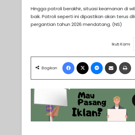
Hingga patroli berakhir, situasi keamanan di
baik. Patroli seperti ini dipastikan akan teru
pergantian tahun 2026 mendatang. (NS)
Ikuti Kami
Facebook
X
Messenger
Share via Email
Pr
Bagikan