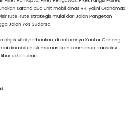
i Piket Pamapta, Piket Pengawas, Piket Fungsi Polres
akan sarana dua unit mobil dinas R4, yakni Grandmax
r rute-rute strategis mulai dari Jalan Pangetan
ngga Jalan Yos Sudarso.
an objek vital perbankan, di antaranya Kantor Cabang
ah ini diambil untuk memastikan keamanan transaksi
bur akhir tahun.
es