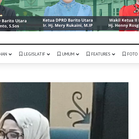
HAN
LEGISLATIF
UMUM
FEATURES
FOTO