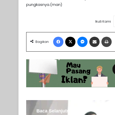
pungkasnya.(man)
Ikuti Kami
Facebook
X
Messenger
Share via Email
Pr
Bagikan
Baca Selanjutnya