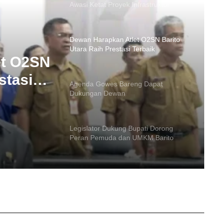
Utara Raih Prestasi Terbaik
Agenda Gowes Bareng Dapat
Dukungan Dewan
ng
Legislator Dukung Bupati Dorong
wan
Peran Pemuda dan UMKM Barito
Utara
et O2SN
stasi
Hari Bhayangkara, Dewan Apresiasi
Sinergi Polri dan Pemkab Barito Utara
DPRD Barito Utara Terima Raperda
APBD 2025, Ini 4 Agenda Paripurna
Selanjutnya
Unggah Video 45 Detik, Ketua DPRD