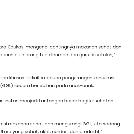
tara. Edukasi mengenai pentingnya makanan sehat dan
penuh oleh orang tua di rumah dan guru di sekolah,”
tian khusus terkait imbauan pengurangan konsumsi
 (GGL) secara berlebihan pada anak-anak.
nan instan menjadi tantangan besar bagi kesehatan
DPRD Barito Utara Terima Raperda
APBD 2025, Ini 4 Agenda Paripurna
Selanjutnya
i makanan sehat dan mengurangi GGL, kita sedang
Unggah Video 45 Detik, Ketua DPRD
tara yang sehat, aktif, cerdas, dan produktif,”