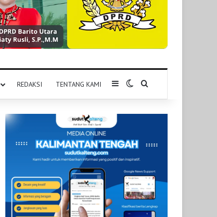
Sidebar
Switch skin
Pencarian untuk
REDAKSI
TENTANG KAMI