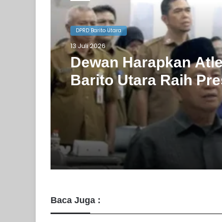
DPRD Barito Utara
DPRD Barito Utara
10 Juli 2026
13 Juli 2026
Agenda Gowes Bare
Dapat Dukungan De
Dewan Harapkan Atl
Barito Utara Raih Pre
Terbaik
Baca Juga :