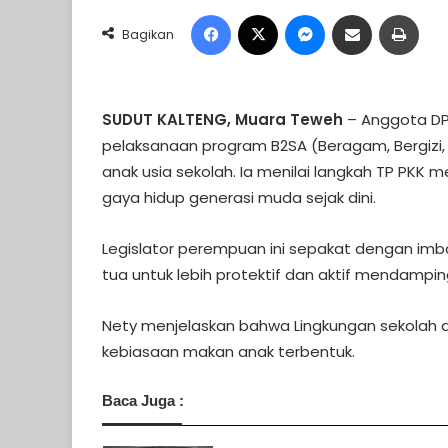
Facebook
X
Messenger
Share via Email
Print
Bagikan
SUDUT KALTENG, Muara Teweh
– Anggota DPR
pelaksanaan program B2SA (Beragam, Bergizi
anak usia sekolah. Ia menilai langkah TP PKK
gaya hidup generasi muda sejak dini.
Legislator perempuan ini sepakat dengan im
tua untuk lebih protektif dan aktif mendampi
Nety menjelaskan bahwa Lingkungan sekolah
kebiasaan makan anak terbentuk.
Baca Juga :