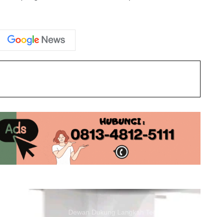
Ucapkan Selamat Hari Jadi ke-76
Barito Utara
Dirgahayu Bumi Iya Mulik Bengkang
Turan: DPRD Barito Utara Hadiri
Upacara HUT ke-76
int
Batara Expo Momentum Dorong
Potensi dan Ekonomi Lokal
Pimpinan DPRD Barito Utara
Apresiasi Dedikasi Polri
Dewan Dukung Langkah Tegas Bupati
Awasi Ketat Proyek Infrastruktur
Dewan Harapkan Atlet O2SN Barito