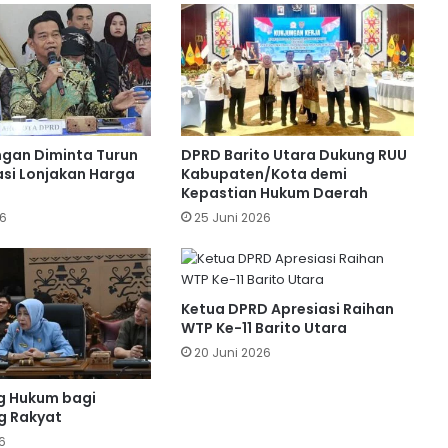
Ucapkan Selamat Hari Jadi ke-76
Barito Utara
Dirgahayu Bumi Iya Mulik Bengkang
Turan: DPRD Barito Utara Hadiri
Upacara HUT ke-76
gan Diminta Turun
DPRD Barito Utara Dukung RUU
si Lonjakan Harga
Kabupaten/Kota demi
Batara Expo Momentum Dorong
Kepastian Hukum Daerah
Potensi dan Ekonomi Lokal
26
25 Juni 2026
Pimpinan DPRD Barito Utara
Apresiasi Dedikasi Polri
Ketua DPRD Apresiasi Raihan
WTP Ke-11 Barito Utara
20 Juni 2026
Dewan Dukung Langkah Tegas Bupati
Awasi Ketat Proyek Infrastruktur
g Hukum bagi
 Rakyat
6
Dewan Harapkan Atlet O2SN Barito