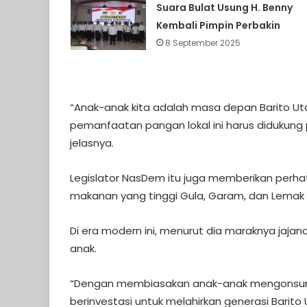
Suara Bulat Usung H. Benny
Kembali Pimpin Perbakin
8 September 2025
“Anak-anak kita adalah masa depan Barito U
pemanfaatan pangan lokal ini harus didukung 
jelasnya.
Legislator NasDem itu juga memberikan perha
makanan yang tinggi Gula, Garam, dan Lemak
Di era modern ini, menurut dia maraknya jaja
anak.
“Dengan membiasakan anak-anak mengonsums
berinvestasi untuk melahirkan generasi Barito U