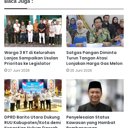
Baca Juga :
Warga 3 RT di Kelurahan
Satgas Pangan Diminta
Lanjas Sampaikan Usulan
Turun Tangan Atasi
Prioritas ke Legislator
Lonjakan Harga Gas Melon
27 Juni 2026
25 Juni 2026
DPRD Barito Utara Dukung
Penyelesaian Status
RUU Kabupaten/Kota demi
Kawasan yang Hambat
Kepastian Hukum Daerah
Pembangunan