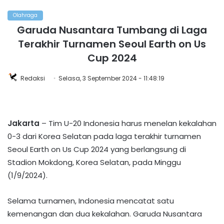
Olahraga
Garuda Nusantara Tumbang di Laga
Terakhir Turnamen Seoul Earth on Us
Cup 2024
Redaksi
Selasa, 3 September 2024 - 11:48:19
Jakarta
– Tim U-20 Indonesia harus menelan kekalahan
0-3 dari Korea Selatan pada laga terakhir turnamen
Seoul Earth on Us Cup 2024 yang berlangsung di
Stadion Mokdong, Korea Selatan, pada Minggu
(1/9/2024).
Selama turnamen, Indonesia mencatat satu
kemenangan dan dua kekalahan. Garuda Nusantara