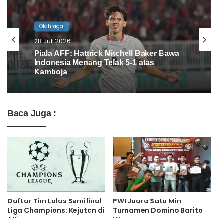
Olahraga
12 Juli 2026
Tampil Dominan di Puruk Cahu, Tim
Futsal PWI Barito Utara Rajai Turnamen
DAS Barito
Baca Juga :
Daftar Tim Lolos Semifinal
PWI Juara Satu Mini
Liga Champions: Kejutan di
Turnamen Domino Barito