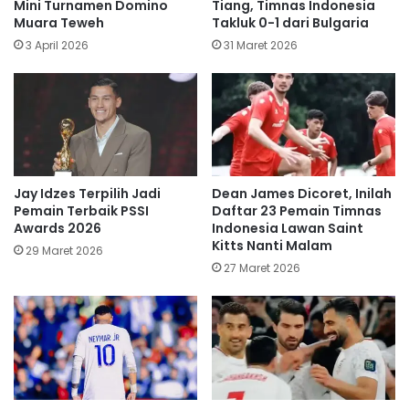
Mini Turnamen Domino
Tiang, Timnas Indonesia
Muara Teweh
Takluk 0-1 dari Bulgaria
3 April 2026
31 Maret 2026
Jay Idzes Terpilih Jadi
Dean James Dicoret, Inilah
Pemain Terbaik PSSI
Daftar 23 Pemain Timnas
Awards 2026
Indonesia Lawan Saint
Kitts Nanti Malam
29 Maret 2026
27 Maret 2026