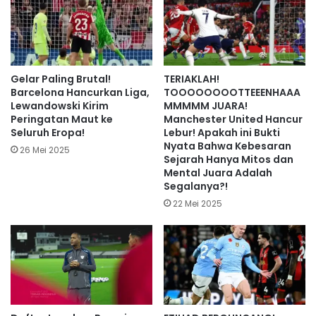
Gelar Paling Brutal!
TERIAKLAH!
Barcelona Hancurkan Liga,
TOOOOOOOOTTEEENHAAA
Lewandowski Kirim
MMMMM JUARA!
Peringatan Maut ke
Manchester United Hancur
Seluruh Eropa!
Lebur! Apakah ini Bukti
Nyata Bahwa Kebesaran
26 Mei 2025
Sejarah Hanya Mitos dan
Mental Juara Adalah
Segalanya?!
22 Mei 2025