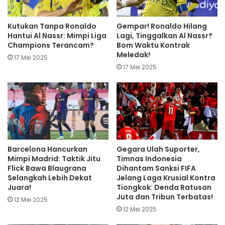
Kutukan Tanpa Ronaldo
Gempar! Ronaldo Hilang
Hantui Al Nassr: Mimpi Liga
Lagi, Tinggalkan Al Nassr?
Champions Terancam?
Bom Waktu Kontrak
Meledak!
17 Mei 2025
17 Mei 2025
Barcelona Hancurkan
Gegara Ulah Suporter,
Mimpi Madrid: Taktik Jitu
Timnas Indonesia
Flick Bawa Blaugrana
Dihantam Sanksi FIFA
Selangkah Lebih Dekat
Jelang Laga Krusial Kontra
Juara!
Tiongkok: Denda Ratusan
Juta dan Tribun Terbatas!
12 Mei 2025
12 Mei 2025