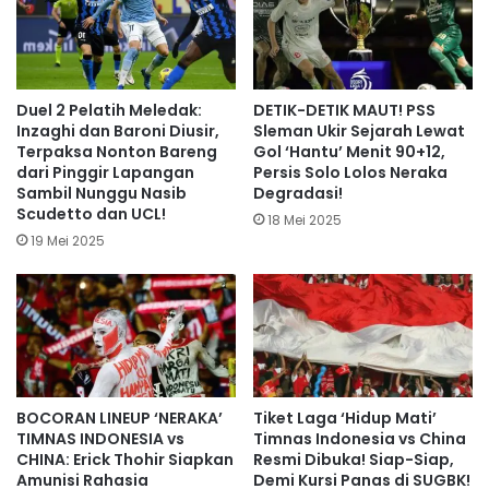
Duel 2 Pelatih Meledak:
DETIK-DETIK MAUT! PSS
Inzaghi dan Baroni Diusir,
Sleman Ukir Sejarah Lewat
Terpaksa Nonton Bareng
Gol ‘Hantu’ Menit 90+12,
dari Pinggir Lapangan
Persis Solo Lolos Neraka
Sambil Nunggu Nasib
Degradasi!
Scudetto dan UCL!
18 Mei 2025
19 Mei 2025
BOCORAN LINEUP ‘NERAKA’
Tiket Laga ‘Hidup Mati’
TIMNAS INDONESIA vs
Timnas Indonesia vs China
CHINA: Erick Thohir Siapkan
Resmi Dibuka! Siap-Siap,
Amunisi Rahasia
Demi Kursi Panas di SUGBK!