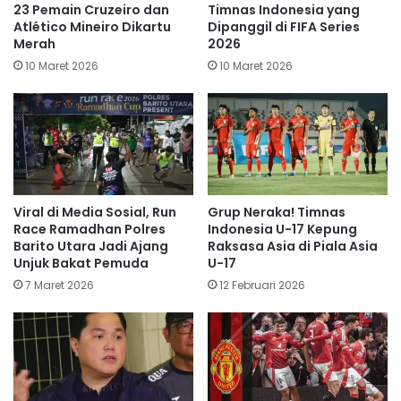
23 Pemain Cruzeiro dan
Timnas Indonesia yang
Atlético Mineiro Dikartu
Dipanggil di FIFA Series
Merah
2026
10 Maret 2026
10 Maret 2026
Viral di Media Sosial, Run
Grup Neraka! Timnas
Race Ramadhan Polres
Indonesia U-17 Kepung
Barito Utara Jadi Ajang
Raksasa Asia di Piala Asia
Unjuk Bakat Pemuda
U-17
7 Maret 2026
12 Februari 2026