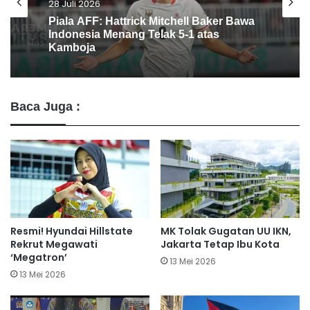
12 Juli 2026
Tampil Dominan di Puruk Cahu, Tim
Futsal PWI Barito Utara Rajai Turnamen
DAS Barito
Baca Juga :
Resmi! Hyundai Hillstate
MK Tolak Gugatan UU IKN,
Rekrut Megawati
Jakarta Tetap Ibu Kota
‘Megatron’
13 Mei 2026
13 Mei 2026