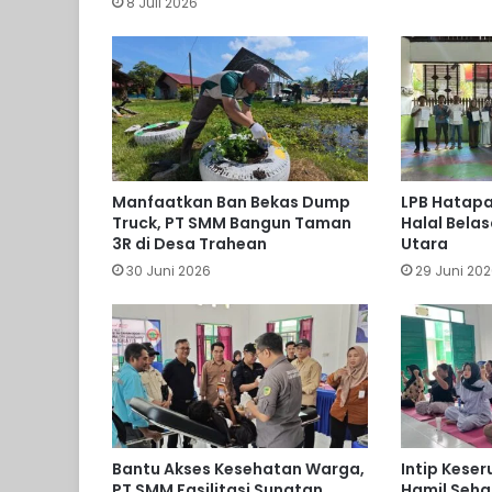
8 Juli 2026
Manfaatkan Ban Bekas Dump
LPB Hatapa 
Truck, PT SMM Bangun Taman
Halal Bela
3R di Desa Trahean
Utara
30 Juni 2026
29 Juni 20
Bantu Akses Kesehatan Warga,
Intip Kese
PT SMM Fasilitasi Sunatan
Hamil Seha