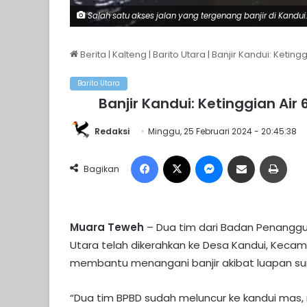
Salah satu akses jalan yang tergenang banjir di Kandui.
Berita
|
Kalteng
|
Barito Utara
|
Banjir Kandui: Keting
Barito Utara
Banjir Kandui: Ketinggian Ai
Redaksi
Minggu, 25 Februari 2024 - 20:45:38
Facebook
X
Messenger
Share via Email
Print
Bagikan
Muara Teweh
– Dua tim dari Badan Penangg
Utara telah dikerahkan ke Desa Kandui, Keca
membantu menangani banjir akibat luapan sun
“Dua tim BPBD sudah meluncur ke kandui mas