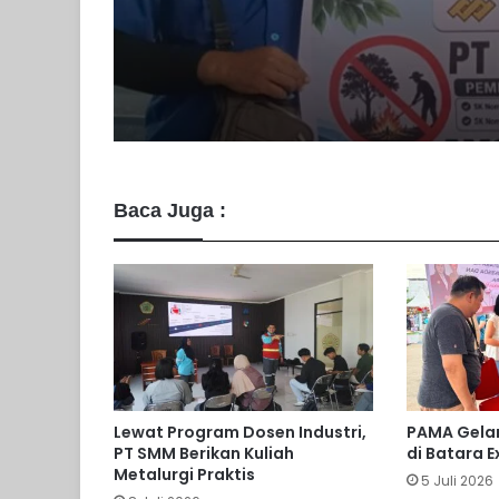
Desa Benangin II Ikut
Verifikasi Faktual Pr
Didukung PT BEK & 
PAMA
Baca Juga :
Lewat Program Dosen Industri,
PAMA Gelar
PT SMM Berikan Kuliah
di Batara 
Metalurgi Praktis
5 Juli 2026