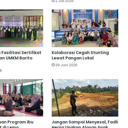
2 Juli 2026
Innalillahi! Bocah 10 Tahun yang
Tenggelam di Sungai Barito Lahei
Ditemukan Meninggal
Truk Tangki BBM Terbalik di Barito
Utara, Sopir Meninggal Tertindih Unit
Fasilitasi Sertifikat
Kolaborasi Cegah Stunting
BIS Group Latih Pemuda Barito Utara
san UMKM Barito
Lewat Pangan Lokal
Jadi Operator Handal
29 Juni 2026
26
PT Pada Idi Gencarkan Penyuluhan
Pencegahan Karhutla
Desa Benangin II Ikuti Verifikasi
Faktual ProKlim, Didukung PT BEK &
PT PAMA
ruan Program Ibu
Jangan Sampai Menyesal, Fadli
t di Lemo
Herija Ungkap Alasan Anak