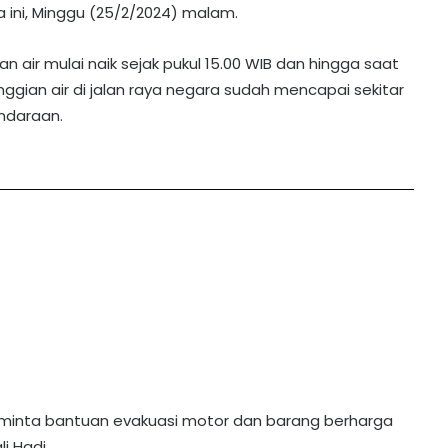
dia ini, Minggu (25/2/2024) malam.
n air mulai naik sejak pukul 15.00 WIB dan hingga saat
inggian air di jalan raya negara sudah mencapai sekitar
ndaraan.
meminta bantuan evakuasi motor dan barang berharga
i Hadi.