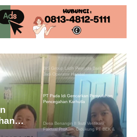
Innalillahi! Bocah 10 Tahun yang
Tenggelam di Sungai Barito Lahei
Ditemukan Meninggal
Truk Tangki BBM Terbalik di Barito
Utara, Sopir Meninggal Tertindih Unit
BIS Group Latih Pemuda Barito Utara
Jadi Operator Handal
PT Pada Idi Gencarkan Penyuluhan
Pencegahan Karhutla
an
Desa Benangin II Ikuti Verifikasi
Faktual ProKlim, Didukung PT BEK &
han
PT PAMA