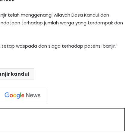
ir telah menggenangi wilayah Desa Kandui dan
 pendataan terhadap jumlah warga yang terdampak dan
etap waspada dan siaga terhadap potensi banjir,”
PT MPG Bagikan Seragam dan Tas
Gratis di Desa Karamuan
njir kandui
Polres Barito Utara PTDH Dua
Personelnya Karena Desersi
PT MPG Bagikan 114 Paket
int
Perlengkapan Sekolah di Teweh
Tengah