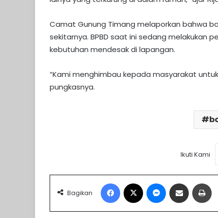
Camat Gunung Timang melaporkan bahwa banj
sekitarnya. BPBD saat ini sedang melakukan
kebutuhan mendesak di lapangan.
“Kami menghimbau kepada masyarakat untuk t
pungkasnya.
ba
Ikuti Kami
Facebook
X
Messenger
Share via Email
Pr
Bagikan