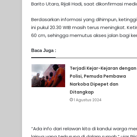
Barito Utara, Rijali Hadi, saat dikonfirmasi me
Berdasarkan informasi yang dihimpun, ketinggia
ini pukul 20.30 WIB masih terus meningkat. Ket
60 cm, sehingga memutus akses jalan bagi ke
Baca Juga :
Terjadi Kejar-Kejaran dengan
Polisi, Pemuda Pembawa
Narkoba Dipepet dan
Ditangkap
1 Agustus 2024
“Ada info dari relawan kita di kandui warga 
lainya yang terkurung di dalam rumah,” ujar Rijal