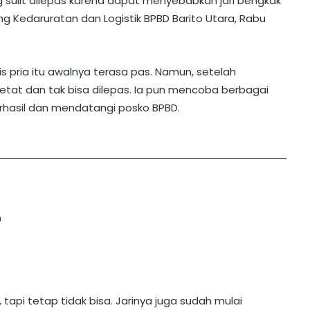
 sulit dilepas karena dapat menyebabkan jari bengkak
dang Kedaruratan dan Logistik BPBD Barito Utara, Rabu
anis pria itu awalnya terasa pas. Namun, setelah
ketat dan tak bisa dilepas. Ia pun mencoba berbagai
erhasil dan mendatangi posko BPBD.
n
api tetap tidak bisa. Jarinya juga sudah mulai