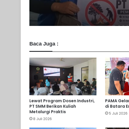
PT Pada Idi Gencark
Penyuluhan Pencega
Karhutla
Baca Juga :
Lewat Program Dosen Industri,
PAMA Gelar
PT SMM Berikan Kuliah
di Batara 
Metalurgi Praktis
5 Juli 2026
8 Juli 2026