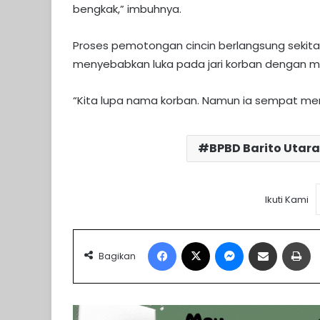
bengkak,” imbuhnya.
Proses pemotongan cincin berlangsung sekita
menyebabkan luka pada jari korban dengan me
“Kita lupa nama korban. Namun ia sempat men
BPBD Barito Utara
Ikuti Kami
Facebook
X
Messenger
Share via Email
Pr
Bagikan