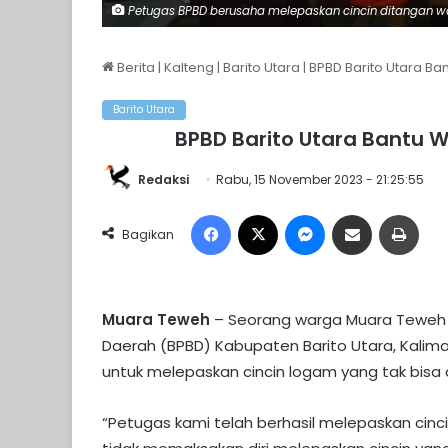
Petugas BPBD berusaha melepaskan cincin ditangan war
Berita
|
Kalteng
|
Barito Utara
|
BPBD Barito Utara Ba
Barito Utara
BPBD Barito Utara Bantu W
Redaksi
Rabu, 15 November 2023 - 21:25:55
Facebook
X
Messenger
Share via Email
Print
Bagikan
Muara Teweh
– Seorang warga Muara Teweh
Daerah (BPBD) Kabupaten Barito Utara, Kali
untuk melepaskan cincin logam yang tak bisa di
“Petugas kami telah berhasil melepaskan cin