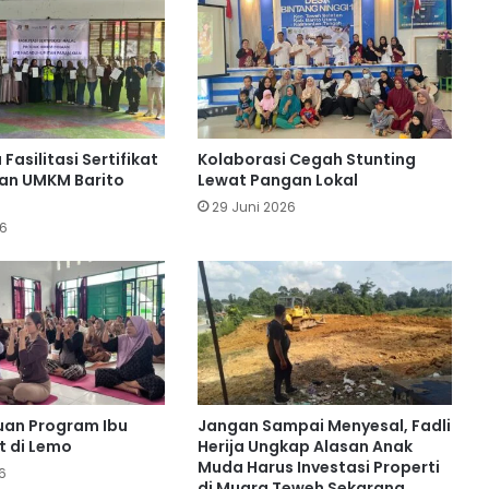
Truk Tangki BBM Terbalik di Barito
Utara, Sopir Meninggal Tertindih Unit
BIS Group Latih Pemuda Barito Utara
Jadi Operator Handal
Fasilitasi Sertifikat
Kolaborasi Cegah Stunting
san UMKM Barito
Lewat Pangan Lokal
29 Juni 2026
PT Pada Idi Gencarkan Penyuluhan
26
Pencegahan Karhutla
Desa Benangin II Ikuti Verifikasi
Faktual ProKlim, Didukung PT BEK &
PT PAMA
PT SMM Buka Wawasan Industri
ruan Program Ibu
Jangan Sampai Menyesal, Fadli
Pertambangan Mahasiswa Muara
t di Lemo
Herija Ungkap Alasan Anak
Teweh
Muda Harus Investasi Properti
6
di Muara Teweh Sekarang