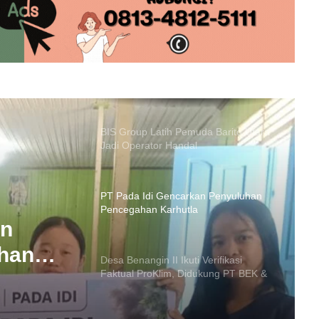
Truk Tangki BBM Terbalik di Barito
Utara, Sopir Meninggal Tertindih Unit
BIS Group Latih Pemuda Barito Utara
Jadi Operator Handal
PT Pada Idi Gencarkan Penyuluhan
Pencegahan Karhutla
Desa Benangin II Ikuti Verifikasi
Faktual ProKlim, Didukung PT BEK &
PT PAMA
i
oKlim,
PT SMM Buka Wawasan Industri
Pertambangan Mahasiswa Muara
PT
Teweh