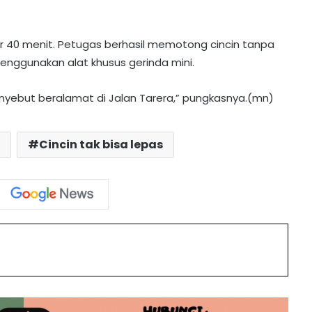
r 40 menit. Petugas berhasil memotong cincin tanpa
nggunakan alat khusus gerinda mini.
PT MPG Bagikan Seragam dan Tas
Gratis di Desa Karamuan
yebut beralamat di Jalan Tarera,” pungkasnya.(mn)
Polres Barito Utara PTDH Dua
Personelnya Karena Desersi
Cincin tak bisa lepas
PT MPG Bagikan 114 Paket
Perlengkapan Sekolah di Teweh
Tengah
int
Innalillahi! Bocah 10 Tahun yang
Tenggelam di Sungai Barito Lahei
Ditemukan Meninggal