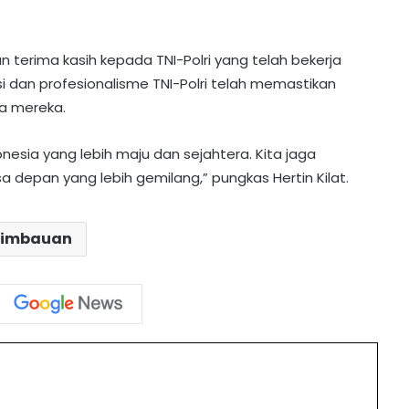
 terima kasih kepada TNI-Polri yang telah bekerja
 dan profesionalisme TNI-Polri telah memastikan
ta mereka.
PT MPG Bagikan Seragam dan Tas
sia yang lebih maju dan sejahtera. Kita jaga
Gratis di Desa Karamuan
 depan yang lebih gemilang,” pungkas Hertin Kilat.
Polres Barito Utara PTDH Dua
imbauan
Personelnya Karena Desersi
PT MPG Bagikan 114 Paket
Perlengkapan Sekolah di Teweh
Tengah
int
Innalillahi! Bocah 10 Tahun yang
Tenggelam di Sungai Barito Lahei