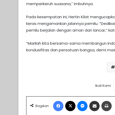
memperkeruh suasana,” imbuhnya.
Pada kesempatan ini, Hertin Kilat mengucapkan
keras mengamankan jalannya pemilu. “Dedikasi
pemilu berjalan dengan aman dan lancar,” ka
“Marilah kita bersama-sama membangun Indone
kondusifitas dan persatuan bangsa, demi masa
Ikuti Kami
Facebook
X
Messenger
Share via Email
Pr
Bagikan