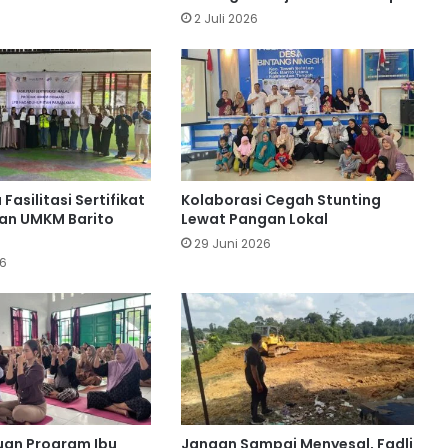
Tenggelam di Sungai Barito Lahei
2 Juli 2026
Ditemukan Meninggal
Truk Tangki BBM Terbalik di Barito
Utara, Sopir Meninggal Tertindih Unit
BIS Group Latih Pemuda Barito Utara
Jadi Operator Handal
Fasilitasi Sertifikat
Kolaborasi Cegah Stunting
san UMKM Barito
Lewat Pangan Lokal
29 Juni 2026
PT Pada Idi Gencarkan Penyuluhan
26
Pencegahan Karhutla
Desa Benangin II Ikuti Verifikasi
Faktual ProKlim, Didukung PT BEK &
PT PAMA
PT SMM Buka Wawasan Industri
ruan Program Ibu
Jangan Sampai Menyesal, Fadli