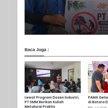
Verifikasi Faktual Pr
Penyuluhan Pencega
Didukung PT BEK & 
Karhutla
PAMA
Baca Juga :
Lewat Program Dosen Industri,
PAMA Gelar
PT SMM Berikan Kuliah
di Batara 
Metalurgi Praktis
5 Juli 2026