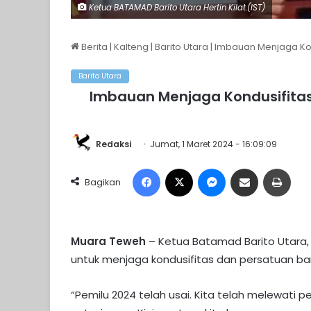
Ketua BATAMAD Barito Utara Hertin Kilat.(IST)
Berita
|
Kalteng
|
Barito Utara
|
Imbauan Menjaga Kon
Barito Utara
Imbauan Menjaga Kondusifitas
Redaksi
Jumat, 1 Maret 2024 - 16:09:09
Facebook
X
Messenger
Share via Email
Print
Bagikan
Muara Teweh
– Ketua Batamad Barito Utara,
untuk menjaga kondusifitas dan persatuan ba
“Pemilu 2024 telah usai. Kita telah melewat