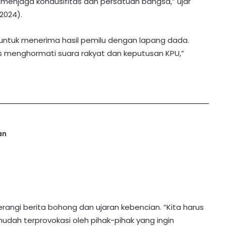
 menjaga kondusifitas dan persatuan bangsa,” ujar
2024).
untuk menerima hasil pemilu dengan lapang dada.
arus menghormati suara rakyat dan keputusan KPU,”
t
an
angi berita bohong dan ujaran kebencian. “Kita harus
dah terprovokasi oleh pihak-pihak yang ingin