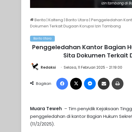
izin tambang di Ba
Berita
|
Kalteng
|
Barito Utara
|
Penggeledahan Kantor
Dokumen Terkait Dugaan Korupsi Izin Tambang
Barito Utara
Penggeledahan Kantor Bagian Hu
Sita Dokumen Terkait
Redaksi
Selasa, 11 Februari 2025 - 21:19:00
Facebook
X
Messenger
Share via Email
Print
Bagikan
Muara Teweh
– Tim penyidik Kejaksaan Tingg
penggeledahan di kantor Bagian Hukum Sekret
(11/2/2025).