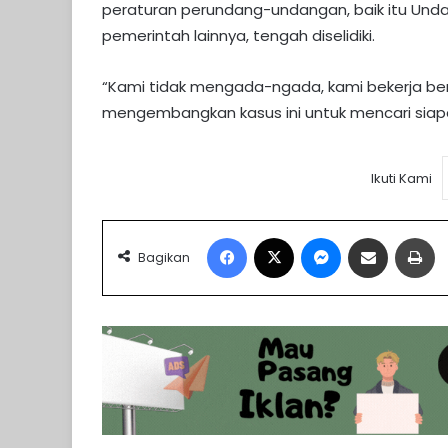
peraturan perundang-undangan, baik itu U
pemerintah lainnya, tengah diselidiki.
“Kami tidak mengada-ngada, kami bekerja ber
mengembangkan kasus ini untuk mencari siap
Ikuti Kami
Facebook
X
Messenger
Share via Email
Pr
Bagikan