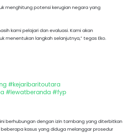
ntuk menghitung potensi kerugian negara yang
sih kami pelajari dan evaluasi. Kami akan
k menentukan langkah selanjutnya,” tegas Eko.
arito Utara, Kejati Kalteng
men Terkait Dugaan Tindak
a Pertambangan Kunjungi
eng
#kejaribaritoutara
ra
#lewatberanda
#fyp
 ini berhubungan dengan izin tambang yang diterbitkan
n beberapa kasus yang diduga melanggar prosedur
PT MPG Bagikan Seragam dan Tas