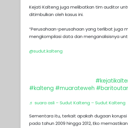
Kejati Kalteng juga melibatkan tim auditor u
ditimbulkan oleh kasus ini.
“Perusahaan-perusahaan yang terlibat juga ma
mengkompilasi data dan menganalisisnya untu
@sudut.kalteng
Geledah Kantor Bagian Hukum Setda B
Sita Satu Box Container Berisi Doku
Pidana Korupsi Penerbitan Izin Usah
Kami: sudutkalteng.com
#kejatikalt
#kalteng
#muarateweh
#baritouta
♬ suara asli – Sudut Kalteng – Sudut Kalteng
Sementara itu, terkait apakah dugaan korupsi
pada tahun 2009 hingga 2012, Eko memastika