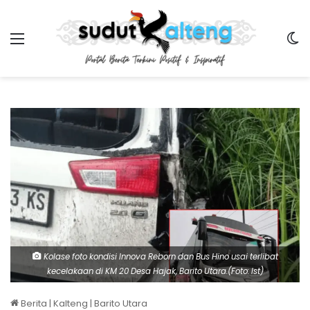
Menu
Sw
Kolase foto kondisi Innova Reborn dan Bus Hino usai terlibat
kecelakaan di KM 20 Desa Hajak, Barito Utara.(Foto: Ist)
Berita
|
Kalteng
|
Barito Utara