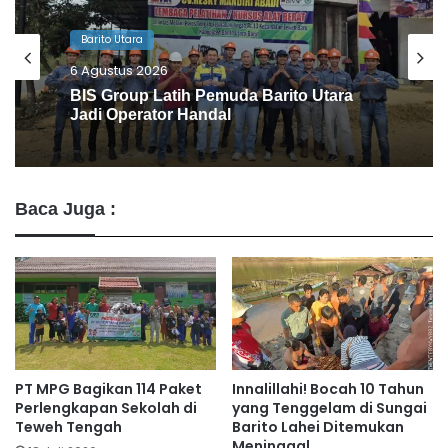
Barito Utara
4 Agustus 2026
PT Pada Idi Gencarkan Penyuluhan
Pencegahan Karhutla
Baca Juga :
PT MPG Bagikan 114 Paket
Innalillahi! Bocah 10 Tahun
Perlengkapan Sekolah di
yang Tenggelam di Sungai
Teweh Tengah
Barito Lahei Ditemukan
Meninggal