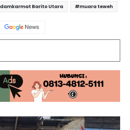
Gratis di Desa Karamuan
sdamkarmat Barito Utara
muara teweh
Gegara Saling Tuduh Curi Sepeda,
Kasus Bullying Anak di Barito Utara
Berakhir di Polisi
int
Balita 3 Tahun di Montallat Ditemukan
MD Usai Ditinggal Ayah Cari Ikan
Polres Barito Utara PTDH Dua
Personelnya Karena Desersi
Pengendara Motor di Ketapang
Meninggal Usai Terjebak Karhutla