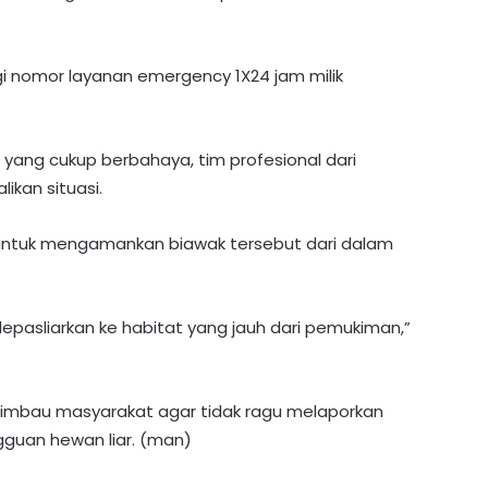
 nomor layanan emergency 1X24 jam milik
n yang cukup berbahaya, tim profesional dari
ikan situasi.
 untuk mengamankan biawak tersebut dari dalam
epasliarkan ke habitat yang jauh dari pemukiman,”
Harumkan Barito Utara, Mr Green
Hidroponik Farm Tembus 10 Besar
himbau masyarakat agar tidak ragu melaporkan
UMKM Terbaik Astra
gguan hewan liar. (man)
PT MPG Bagikan Seragam dan Tas