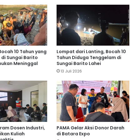
PT MPG Bagikan Seragam dan Tas
Gratis di Desa Karamuan
Gegara Saling Tuduh Curi Sepeda,
Kasus Bullying Anak di Barito Utara
Berakhir di Polisi
! Bocah 10 Tahun yang
Lompat dari Lanting, Bocah 10
di Sungai Barito
Tahun Diduga Tenggelam di
Balita 3 Tahun di Montallat Ditemukan
mukan Meninggal
Sungai Barito Lahei
MD Usai Ditinggal Ayah Cari Ikan
13 Juli 2026
Polres Barito Utara PTDH Dua
Personelnya Karena Desersi
Pengendara Motor di Ketapang
Meninggal Usai Terjebak Karhutla
ram Dosen Industri,
PAMA Gelar Aksi Donor Darah
ikan Kuliah
di Batara Expo
raktis