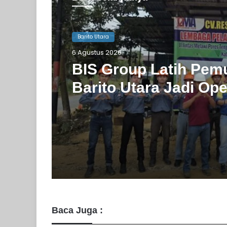
Barito Utara
4 Agustus 2026
Barito Utara
PT Pada Idi Gencark
6 Agustus 2026
Penyuluhan Pencega
Karhutla
BIS Group Latih Pem
Barito Utara Jadi Ope
Handal
Baca Juga :