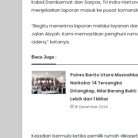
Kabid Damkarmat dan Sarpas, Tri Indra Harto
menjelaskan laporan masuk ke pusat komando 
“Begitu menerima laporan melalui layanan daru
Jalan Aisyah. Kami memastikan penghuni rum
cidera,” katanya.
Baca Juga :
Polres Barito Utara Musnahk
Narkoba: 14 Tersangka
Ditangkap, Nilai Barang Bukti
Lebih dari 1 Miliar
18 Desember 2024
Kejadian bermula ketika pemilik rumah dikage