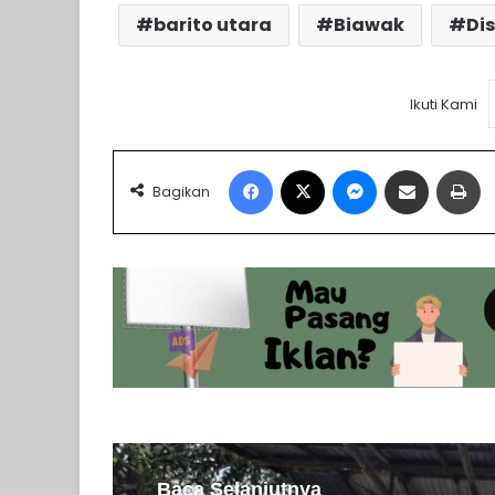
barito utara
Biawak
Di
Ikuti Kami
Facebook
X
Messenger
Share via Email
Pr
Bagikan
Baca Selanjutnya