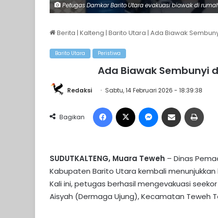
Petugas Damkar Barito Utara evakuasi biawak di rumah 
Berita
|
Kalteng
|
Barito Utara
|
Ada Biawak Sembuny
Barito Utara
Peristiwa
Ada Biawak Sembunyi 
Redaksi
Sabtu, 14 Februari 2026 - 18:39:38
Facebook
X
Messenger
Share via Email
Print
Bagikan
SUDUTKALTENG, Muara Teweh
– Dinas Pema
Kabupaten Barito Utara kembali menunjukka
Kali ini, petugas berhasil mengevakuasi seek
Aisyah (Dermaga Ujung), Kecamatan Teweh Te