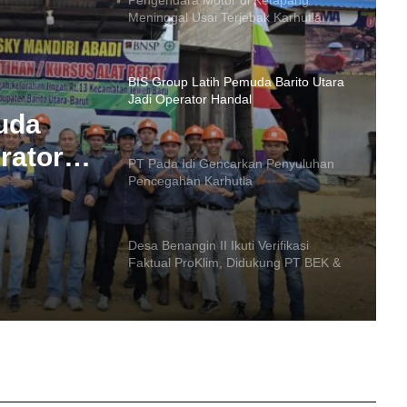
BIS Group Latih Pemuda Barito Utara
Jadi Operator Handal
PT Pada Idi Gencarkan Penyuluhan
Pencegahan Karhutla
an
han
Desa Benangin II Ikuti Verifikasi
Faktual ProKlim, Didukung PT BEK &
PT PAMA
uda
PT SMM Buka Wawasan Industri
Pertambangan Mahasiswa Muara
rator
Teweh
Harumkan Barito Utara, Mr Green
Hidroponik Farm Tembus 10 Besar
UMKM Terbaik Astra