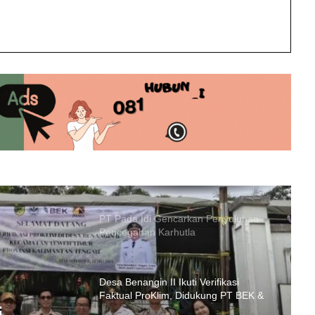
int
Truk Tangki BBM Terbalik di Barito
Utara, Sopir Meninggal Tertindih Unit
BIS Group Latih Pemuda Barito Utara
Jadi Operator Handal
PT Pada Idi Gencarkan Penyuluhan
Pencegahan Karhutla
Desa Benangin II Ikuti Verifikasi
Faktual ProKlim, Didukung PT BEK &
PT PAMA
PT SMM Buka Wawasan Industri
Pertambangan Mahasiswa Muara
Teweh