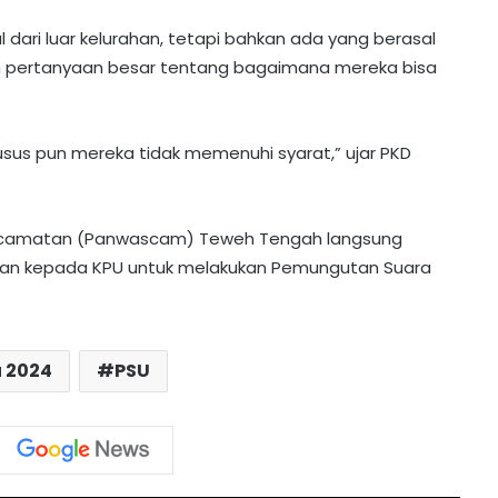
al dari luar kelurahan, tetapi bahkan ada yang berasal
kan pertanyaan besar tentang bagaimana mereka bisa
PT MPG Bagikan Seragam dan Tas
usus pun mereka tidak memenuhi syarat,” ujar PKD
Gratis di Desa Karamuan
 Kecamatan (Panwascam) Teweh Tengah langsung
Polres Barito Utara PTDH Dua
Personelnya Karena Desersi
an kepada KPU untuk melakukan Pemungutan Suara
PT MPG Bagikan 114 Paket
Perlengkapan Sekolah di Teweh
u 2024
PSU
Tengah
Innalillahi! Bocah 10 Tahun yang
Tenggelam di Sungai Barito Lahei
Ditemukan Meninggal