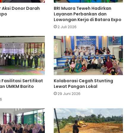
 Aksi Donor Darah
BRI Muara Teweh Hadirkan
Expo
Layanan Perbankan dan
Truk Tangki BBM Terbalik di Barito
Lowongan Kerja di Batara Expo
Utara, Sopir Meninggal Tertindih Unit
2 Juli 2026
BIS Group Latih Pemuda Barito Utara
Jadi Operator Handal
PT Pada Idi Gencarkan Penyuluhan
Pencegahan Karhutla
Fasilitasi Sertifikat
Kolaborasi Cegah Stunting
san UMKM Barito
Lewat Pangan Lokal
29 Juni 2026
Desa Benangin II Ikuti Verifikasi
26
Faktual ProKlim, Didukung PT BEK &
PT PAMA
PT SMM Buka Wawasan Industri
Pertambangan Mahasiswa Muara