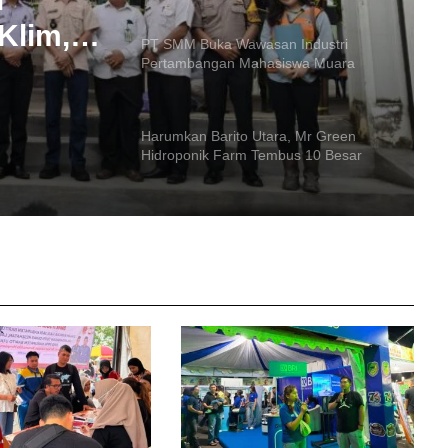
an
Harumkan Barito Utara, Mr Green
an
Hidroponik Farm Tembus 10 Besar
UMKM Terbaik Astra
weh
i
PT MPG Bagikan Seragam dan Tas
oKlim,
Gratis di Desa Karamuan
PT
Polres Barito Utara PTDH Dua
Personelnya Karena Desersi
PT MPG Bagikan 114 Paket
Perlengkapan Sekolah di Teweh
Tengah
Innalillahi! Bocah 10 Tahun yang
Tenggelam di Sungai Barito Lahei
Ditemukan Meninggal