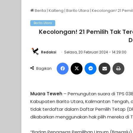
Berita
|
Kalteng
|
Barito Utara
|
Kecolongan! 21 Pemili
Barito Utara
Kecolongan! 21 Pemilih Tak Ter
D
Redaksi
Selasa, 20 Februari 2024 - 14:29:00
Facebook
X
Messenger
Share via Email
Print
Bagikan
Muara Teweh
– Pemungutan suara di TPS 03
Kabupaten Barito Utara, Kalimantan Tengah, 
tidak terdaftar dalam Daftar Pemilih Tetap 
dikabarkan menggunakan hak pilih mereka di
“Badan Pengawas Pemilihan Umum (Bawaslu) 