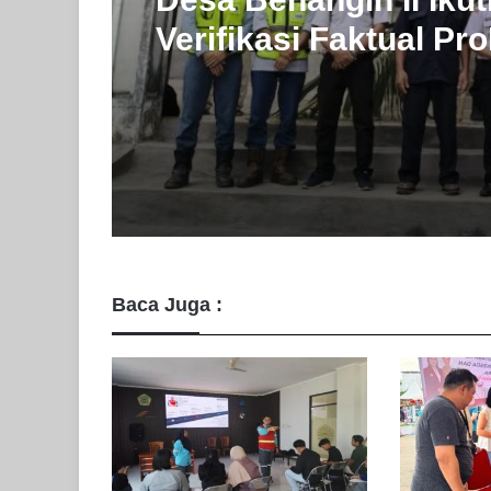
PT SMM Buka Wawas
Industri Pertambang
Mahasiswa Muara Te
Desa Benangin II Ikut
Verifikasi Faktual Pr
Didukung PT BEK & 
PAMA
Baca Juga :