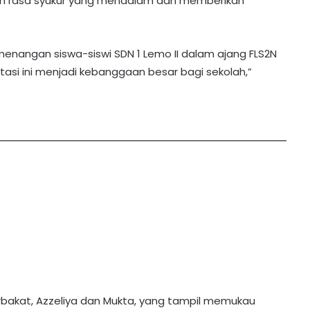
kan rasa syukur yang mendalam dan memberikan
emenangan siswa-siswi SDN 1 Lemo II dalam ajang FLS2N
asi ini menjadi kebanggaan besar bagi sekolah,”
berbakat, Azzeliya dan Mukta, yang tampil memukau