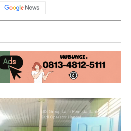
PT MPG Bagikan 114 Paket
Perlengkapan Sekolah di Teweh
Tengah
int
Innalillahi! Bocah 10 Tahun yang
Tenggelam di Sungai Barito Lahei
Ditemukan Meninggal
Truk Tangki BBM Terbalik di Barito
Utara, Sopir Meninggal Tertindih Unit
BIS Group Latih Pemuda Barito Utara
Jadi Operator Handal
PT Pada Idi Gencarkan Penyuluhan
Pencegahan Karhutla