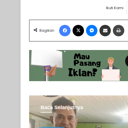
Ikuti Kami
Facebook
X
Messenger
Share via Email
Pr
Bagikan
Baca Selanjutnya