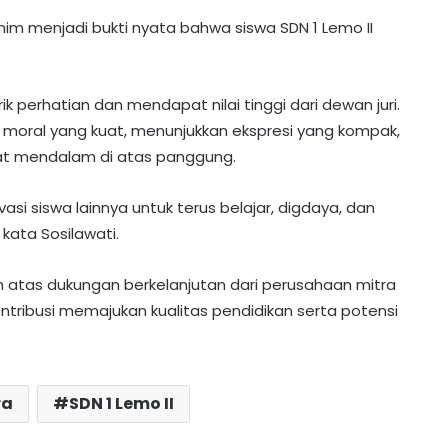
im menjadi bukti nyata bahwa siswa SDN 1 Lemo II
k perhatian dan mendapat nilai tinggi dari dewan juri.
moral yang kuat, menunjukkan ekspresi yang kompak,
gat mendalam di atas panggung.
i siswa lainnya untuk terus belajar, digdaya, dan
kata Sosilawati.
h atas dukungan berkelanjutan dari perusahaan mitra
PT MPG Bagikan Seragam dan Tas
Gratis di Desa Karamuan
ntribusi memajukan kualitas pendidikan serta potensi
Polres Barito Utara PTDH Dua
Personelnya Karena Desersi
ra
SDN 1 Lemo II