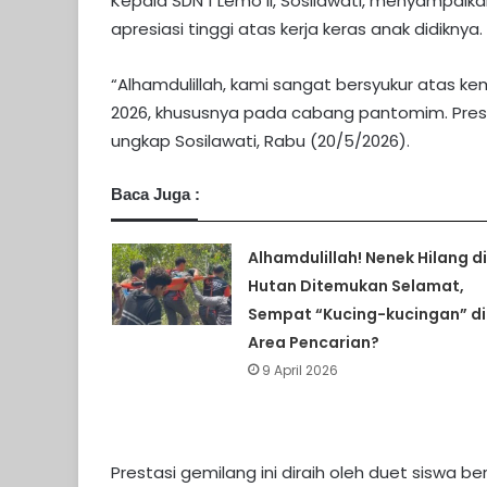
Kepala SDN 1 Lemo II, Sosilawati, menyampai
apresiasi tinggi atas kerja keras anak didiknya.
​“Alhamdulillah, kami sangat bersyukur atas k
2026, khususnya pada cabang pantomim. Prest
ungkap Sosilawati, Rabu (20/5/2026).
Baca Juga :
Alhamdulillah! Nenek Hilang di
Hutan Ditemukan Selamat,
Sempat “Kucing-kucingan” di
Area Pencarian?
9 April 2026
Prestasi gemilang ini diraih oleh duet siswa 