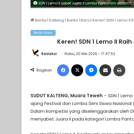
SDN 1 Lemo II sabet Juara II Lomba Pantomim dalam FLS2
Berita
|
Kalteng
|
Barito Utara
|
Keren! SDN 1 Lemo II
Barito Utara
Keren! SDN 1 Lemo II Rai
Redaksi
Rabu, 20 Mei 2026 - 17:47:52
Facebook
X
Messenger
Share via Email
Print
Bagikan
SUDUT KALTENG, Muara Teweh
– SDN 1 Lemo
ajang Festival dan Lomba Seni Siswa Nasional 
Dalam kompetisi yang diselenggarakan oleh Dina
menyabet Juara II pada kategori Lomba Pant