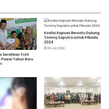
Mawardi Perkenalkan Program AMAS
ketika Silaturahmi dengan PWRI
Kapuas
Menuju Kemenangan: Dealdo-Ismeth
Komitmen Bersinergi dengan Willy-
Koalisi Kapuas Bersatu Dukung
Habib
Tommy Saputra untuk Pilkada
2024
29 Juli 2024
Paslon PANTAS Optimis Willy-Habib
Bawa Transformasi Besar untuk
s Serahkan Trofi
Kalimantan Tengah
 Pawai Tahun Baru
H
4
Serunya HUT RI ke-79 di SLBN 1
Kuala Kapuas: Lomba Seru Satukan
Siswa, Guru, dan Orang Tua
PBB Umumkan Dukungan untuk Erlin
Hardi dan Alberkat di Pilkada Kapuas
2024