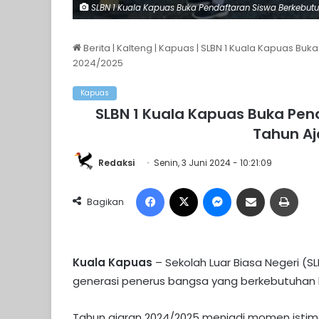
SLBN 1 Kuala Kapuas Buka Pendaftaran Siswa Berkebutu
Berita
|
Kalteng
|
Kapuas
|
SLBN 1 Kuala Kapuas Buk
2024/2025
Kapuas
SLBN 1 Kuala Kapuas Buka Pe
Tahun Aj
Redaksi
Senin, 3 Juni 2024 - 10:21:09
Facebook
X
Messenger
Share via Email
Print
Bagikan
Kuala Kapuas
– Sekolah Luar Biasa Negeri (S
generasi penerus bangsa yang berkebutuhan 
Tahun ajaran 2024/2025 menjadi momen istim