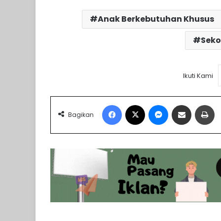
Anak Berkebutuhan Khusus
Seko
Ikuti Kami
Facebook
X
Messenger
Share via Email
Pr
Bagikan