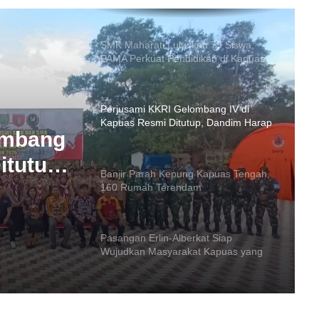
SMK Maharati Luluskan 79 Siswa,
PAMA Perkuat Pendidikan di Kapuas
Perjusami KKRI Gelombang IV di
Kapuas Resmi Ditutup, Dandim Harap
Lahir Generasi Emas 2045
Banjir Parah Kepung Kapuas Tengah,
160 Rumah Terendam
ombang
itutup,
Pasangan Erlin-Alberkat Siap
Wujudkan Masyarakat Kapuas yang
Sejahtera
 Rumah
Kepedulian Sosial, Erlin Hardi Bantu
Sejumlah Pasien di RSUD Kapuas