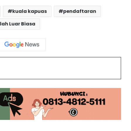
Mawardi Perkenalkan Program AMAS
ketika Silaturahmi dengan PWRI
kuala kapuas
pendaftaran
Kapuas
lah Luar Biasa
Menuju Kemenangan: Dealdo-Ismeth
Komitmen Bersinergi dengan Willy-
Habib
Paslon PANTAS Optimis Willy-Habib
Bawa Transformasi Besar untuk
int
Kalimantan Tengah
Serunya HUT RI ke-79 di SLBN 1
Kuala Kapuas: Lomba Seru Satukan
Siswa, Guru, dan Orang Tua
PBB Umumkan Dukungan untuk Erlin
Hardi dan Alberkat di Pilkada Kapuas
2024