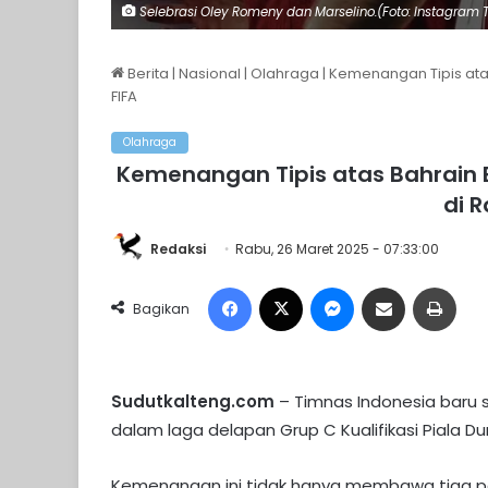
Selebrasi Oley Romeny dan Marselino.(Foto: Instagram 
Berita
|
Nasional
|
Olahraga
|
Kemenangan Tipis atas
FIFA
Olahraga
Kemenangan Tipis atas Bahrain 
di R
Redaksi
Rabu, 26 Maret 2025 - 07:33:00
Facebook
X
Messenger
Share via Email
Print
Bagikan
Sudutkalteng.com
– Timnas Indonesia baru 
dalam laga delapan Grup C Kualifikasi Piala Du
Kemenangan ini tidak hanya membawa tiga po