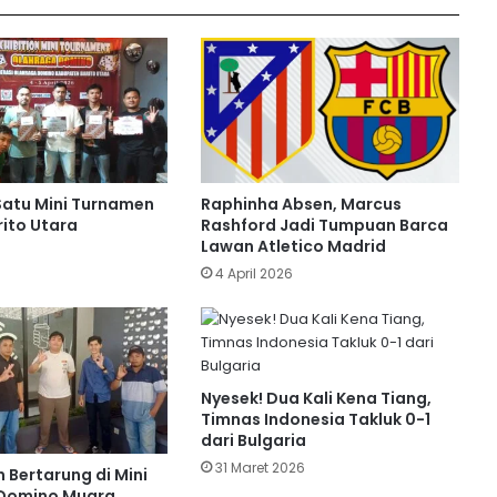
Megawati ‘Megatron’
Lamine Yamal Kibarkan Bendera
Palestina di Pesta Juara Barcelona,
Dunia Heboh!
Atletico Madrid dan Arsenal Berbagi
Satu Mini Turnamen
Raphinha Absen, Marcus
Angka
ito Utara
Rashford Jadi Tumpuan Barca
Lawan Atletico Madrid
6
4 April 2026
PSG Bungkam Bayern, Akankah
Arsenal Taklukan Benteng Atletico
Madrid Nanti Malam?
Nyesek! Dua Kali Kena Tiang,
Hasil Bola Tadi Malam, Pesta Juara
Timnas Indonesia Takluk 0-1
Sociedad hingga Nasib Tottenham di
dari Bulgaria
Liga Inggris
31 Maret 2026
 Bertarung di Mini
Domino Muara