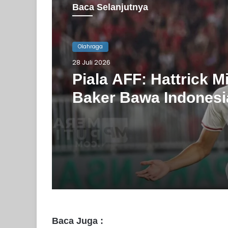
Baca Selanjutnya
Olahraga
28 Juli 2026
Olahraga
Piala AFF: Hattrick Mi
12 Juli 2026
Baker Bawa Indonesi
Menang Telak 5-1 ata
Kamboja
Tampil Dominan di P
Cahu, Tim Futsal PWI
Utara Rajai Turname
Barito
Baca Juga :