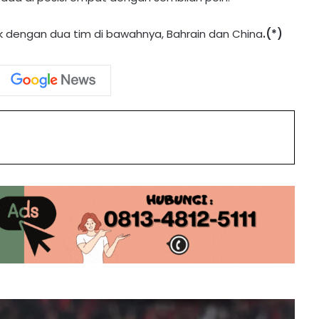
Megawati ‘Megatron’
ak dengan dua tim di bawahnya, Bahrain dan China
.(*)
Lamine Yamal Kibarkan Bendera
Palestina di Pesta Juara Barcelona,
Dunia Heboh!
Atletico Madrid dan Arsenal Berbagi
int
Angka
PSG Bungkam Bayern, Akankah
Arsenal Taklukan Benteng Atletico
Madrid Nanti Malam?
Hasil Bola Tadi Malam, Pesta Juara
Sociedad hingga Nasib Tottenham di
Liga Inggris
Dipermalukan Vietnam 0-3 di