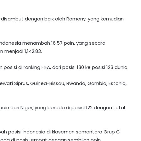
il disambut dengan baik oleh Romeny, yang kemudian
donesia menambah 16,57 poin, yang secara
 menjadi 1,142.83.
sisi di ranking FIFA, dari posisi 130 ke posisi 123 dunia.
lewati Siprus, Guinea-Bissau, Rwanda, Gambia, Estonia,
poin dari Niger, yang berada di posisi 122 dengan total
ah posisi Indonesia di klasemen sementara Grup C
Resmi! Hyundai Hillstate Rekrut
erada di posisi empat dengan sembilan poin.