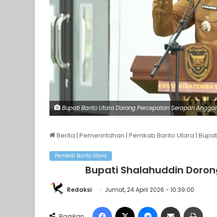
Bupati Barito Utara Dorong Percepatan Serapan Anggara
Berita
|
Pemerintahan
|
Pemkab Barito Utara
|
Bupat
Pemkab Barito Utara
Bupati Shalahuddin Doro
Redaksi
Jumat, 24 April 2026 - 10:39:00
Facebook
X
Messenger
Share via Email
Print
Bagikan