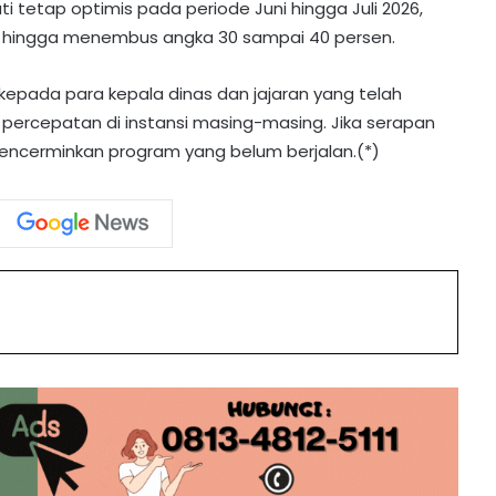
i tetap optimis pada periode Juni hingga Juli 2026,
Sekolah di Desa Sikan Terima Buku
an hingga menembus angka 30 sampai 40 persen.
SIP Pintar dan Bantuan Rp2,6 Miliar
i kepada para kepala dinas dan jajaran yang telah
ercepatan di instansi masing-masing. Jika serapan
Barito Utara Sinergi dengan BNPB
Cegah Asap
mencerminkan program yang belum berjalan.(*)
Sekda Barito Utara Ajak Ormas
Bersatu Jaga Kondusivitas Daerah
int
Debit Air Baku Turun, Shalahuddin
Instruksikan Langkah Cepat Jamin
Pasokan Air PDAM
Program SIP Pintar Barito Utara
Sentuh Anak Kota hingga Pedalaman