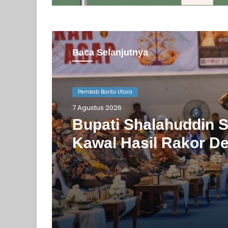
Baca Selanjutnya
Pemkab Barito Utara
Pemkab Barito Utara
6 Agustus 2026
7 Agustus 2026
Barito Utara Kaji Tiru
Bupati Shalahuddin S
Inovasi Unggulan P
Kawal Hasil Rakor De
Bantul
Kalteng