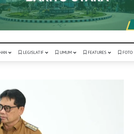
HAN
LEGISLATIF
UMUM
FEATURES
FOTO