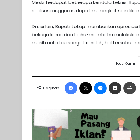
Meski terdapat beberapa kendala teknis, Bupat
realisasi anggaran dapat meningkat signifik
Di sisi lain, Bupati tetap memberikan apresias
bekerja keras dan bahu-membahu melakukan p
masih nol atau sangat rendah, hal tersebut 
Ikuti Kami
Facebook
X
Messenger
Share via Email
Pr
Bagikan