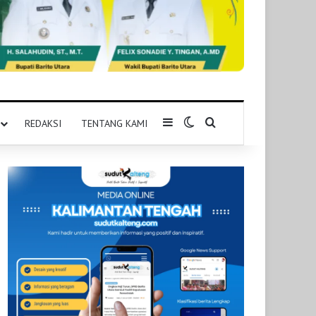
Sidebar
Switch skin
Pencarian untuk
REDAKSI
TENTANG KAMI