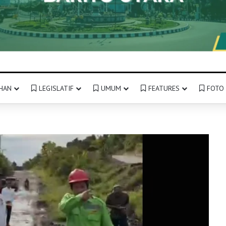
HAN
LEGISLATIF
UMUM
FEATURES
FOTO