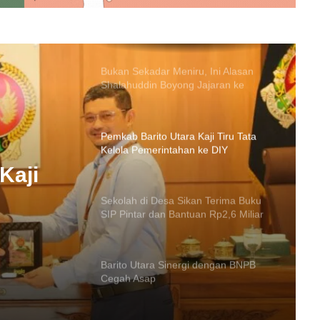
Bukan Sekadar Meniru, Ini Alasan
Shalahuddin Boyong Jajaran ke
Gunung Kidul
Pemkab Barito Utara Kaji Tiru Tata
Kelola Pemerintahan ke DIY
Sekolah di Desa Sikan Terima Buku
SIP Pintar dan Bantuan Rp2,6 Miliar
Barito Utara Sinergi dengan BNPB
n
Cegah Asap
Kaji
ar dan
Sekda Barito Utara Ajak Ormas
Bersatu Jaga Kondusivitas Daerah