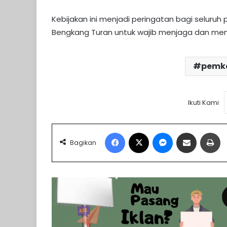
Kebijakan ini menjadi peringatan bagi seluruh 
Bengkang Turan untuk wajib menjaga dan men
pemka
Ikuti Kami
Facebook
X
Messenger
Share via Email
Pr
Bagikan