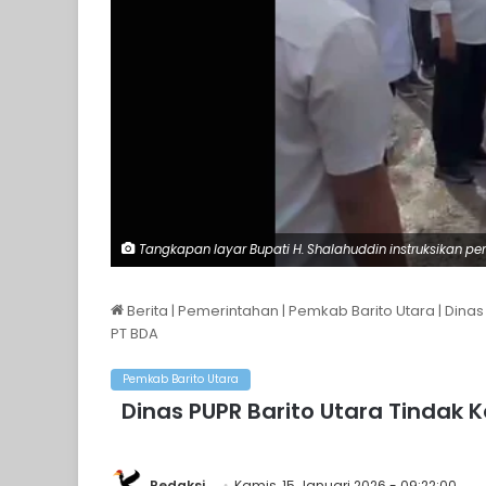
Tangkapan layar Bupati H. Shalahuddin instruksikan per
Berita
|
Pemerintahan
|
Pemkab Barito Utara
|
Dinas
PT BDA
Pemkab Barito Utara
Dinas PUPR Barito Utara Tindak 
Redaksi
Kamis, 15 Januari 2026 - 09:22:00