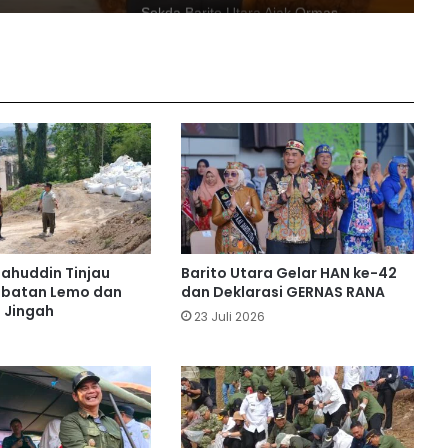
Debit Air Baku Turun, Shalahuddin
Instruksikan Langkah Cepat Jamin
Pasokan Air PDAM
Program SIP Pintar Barito Utara
Sentuh Anak Kota hingga Pedalaman
Kapan Pemadaman Listrik di Barito
Utara Berakhir? Ini Penjelasan PLN
lahuddin Tinjau
Barito Utara Gelar HAN ke-42
Buka MTQH, Bupati Shalahuddin
mbatan Lemo dan
dan Deklarasi GERNAS RANA
Tekankan Nilai-Nilai Al-Quran
 Jingah
23 Juli 2026
6
Penampilan Deddy Dhukun & Mus
Mujiono Pukau Ribuan Penonton