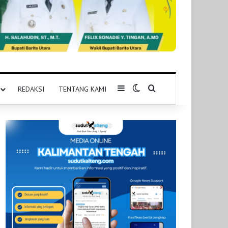
Sidebar
Switch skin
Pencarian untuk
REDAKSI
TENTANG KAMI