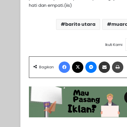
hati dan empati.(iis)
barito utara
muara
Ikuti Kami
Facebook
X
Messenger
Share via Email
Pr
Bagikan