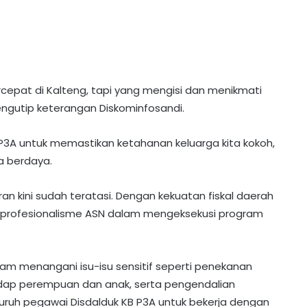
cepat di Kalteng, tapi yang mengisi dan menikmati
engutip keterangan Diskominfosandi.
KB P3A untuk memastikan ketahanan keluarga kita kokoh,
a berdaya.
n kini sudah teratasi. Dengan kekuatan fiskal daerah
da profesionalisme ASN dalam mengeksekusi program
lam menangani isu-isu sensitif seperti penekanan
dap perempuan dan anak, serta pengendalian
Sekda Barito Utara Ajak Ormas
Bersatu Jaga Kondusivitas Daerah
uruh pegawai Disdalduk KB P3A untuk bekerja dengan