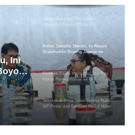
Bukan Sekadar Meniru, Ini Alasan
Shalahuddin Boyong Jajaran ke
Gunung Kidul
Pemkab Barito Utara Kaji Tiru Tata
Kelola Pemerintahan ke DIY
Kaji
Sekolah di Desa Sikan Terima Buku
SIP Pintar dan Bantuan Rp2,6 Miliar
, Ini
Barito Utara Sinergi dengan BNPB
Cegah Asap
 Boyong
dul
Sekda Barito Utara Ajak Ormas
Bersatu Jaga Kondusivitas Daerah