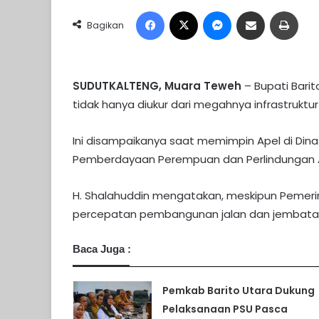
Facebook
X
Messenger
Share via Email
Print
Bagikan
SUDUTKALTENG, Muara Teweh
– Bupati Bari
tidak hanya diukur dari megahnya infrastruktur
Ini disampaikanya saat memimpin Apel di Din
Pemberdayaan Perempuan dan Perlindungan Ana
H. Shalahuddin mengatakan, meskipun Pemerin
percepatan pembangunan jalan dan jembatan
Baca Juga :
Pemkab Barito Utara Dukung
Pelaksanaan PSU Pasca