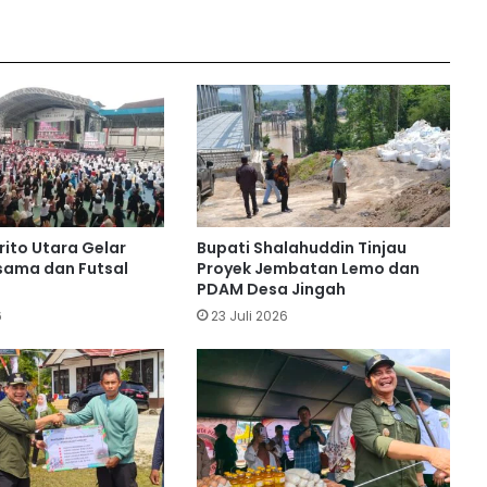
Debit Air Baku Turun, Shalahuddin
Instruksikan Langkah Cepat Jamin
Pasokan Air PDAM
Program SIP Pintar Barito Utara
Sentuh Anak Kota hingga Pedalaman
ito Utara Gelar
Bupati Shalahuddin Tinjau
sama dan Futsal
Proyek Jembatan Lemo dan
Kapan Pemadaman Listrik di Barito
PDAM Desa Jingah
Utara Berakhir? Ini Penjelasan PLN
6
23 Juli 2026
Buka MTQH, Bupati Shalahuddin
Tekankan Nilai-Nilai Al-Quran
Barito Utara Kaji Tiru Inovasi
Unggulan Pemkab Bantul