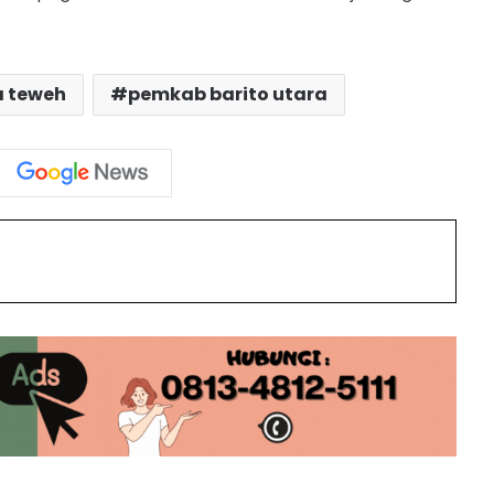
Debit Air Baku Turun, Shalahuddin
Instruksikan Langkah Cepat Jamin
 teweh
pemkab barito utara
Pasokan Air PDAM
Program SIP Pintar Barito Utara
Sentuh Anak Kota hingga Pedalaman
int
Kapan Pemadaman Listrik di Barito
Utara Berakhir? Ini Penjelasan PLN
Buka MTQH, Bupati Shalahuddin
Tekankan Nilai-Nilai Al-Quran
Barito Utara Kaji Tiru Inovasi
Unggulan Pemkab Bantul