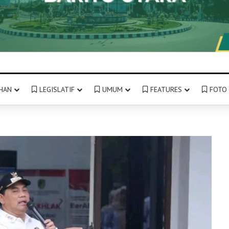
HAN
LEGISLATIF
UMUM
FEATURES
FOTO