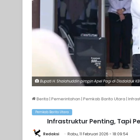
Bupati H. Shalahuddin pimpin Apel Pagi di Disdalduk KB
Berita
|
Pemerintahan
|
Pemkab Barito Utara
|
Infra
Pemkab Barito Utara
Infrastruktur Penting, Tap
Redaksi
Rabu, 11 Februari 2026 - 18:09:54