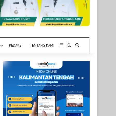
Sidebar
Switch skin
Pencarian untuk
REDAKSI
TENTANG KAMI