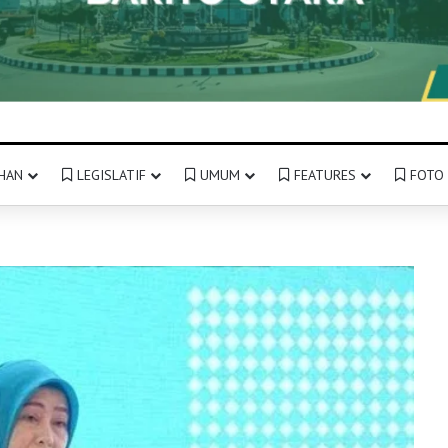
HAN
LEGISLATIF
UMUM
FEATURES
FOTO