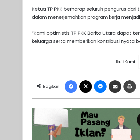
Ketua TP PKK berharap seluruh pengurus dari 
dalam menerjemahkan program kerja menjadi s
“Kami optimistis TP PKK Barito Utara dapat t
keluarga serta memberikan kontribusi nyata 
Ikuti Kami
Facebook
X
Messenger
Share via Email
Pr
Bagikan