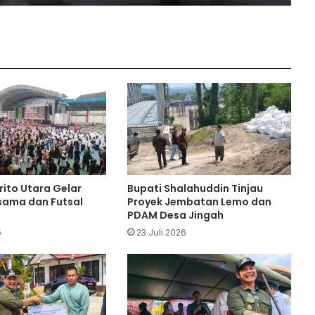
Sekda Barito Utara Ajak Ormas
Bersatu Jaga Kondusivitas Daerah
Debit Air Baku Turun, Shalahuddin
Instruksikan Langkah Cepat Jamin
Pasokan Air PDAM
Program SIP Pintar Barito Utara
Sentuh Anak Kota hingga Pedalaman
ito Utara Gelar
Bupati Shalahuddin Tinjau
sama dan Futsal
Proyek Jembatan Lemo dan
Kapan Pemadaman Listrik di Barito
PDAM Desa Jingah
Utara Berakhir? Ini Penjelasan PLN
6
23 Juli 2026
Buka MTQH, Bupati Shalahuddin
Tekankan Nilai-Nilai Al-Quran