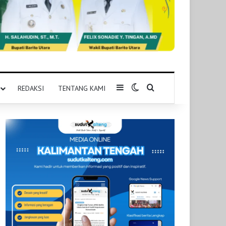
Sidebar
Switch skin
Pencarian untuk
REDAKSI
TENTANG KAMI