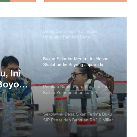
Barito Utara Kaji Tiru Inovasi
Unggulan Pemkab Bantul
Bukan Sekadar Meniru, Ini Alasan
Shalahuddin Boyong Jajaran ke
Gunung Kidul
Pemkab Barito Utara Kaji Tiru Tata
Kelola Pemerintahan ke DIY
Kaji
Sekolah di Desa Sikan Terima Buku
SIP Pintar dan Bantuan Rp2,6 Miliar
, Ini
Barito Utara Sinergi dengan BNPB
 Boyong
Cegah Asap
dul