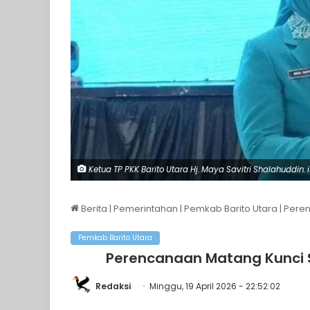
Ketua TP PKK Barito Utara Hj. Maya Savitri Shalahuddin. i
Berita
|
Pemerintahan
|
Pemkab Barito Utara
|
Peren
Pemkab Barito Utara
Perencanaan Matang Kunci
Redaksi
Minggu, 19 April 2026 - 22:52:02
Facebook
X
Messenger
Share via Email
Print