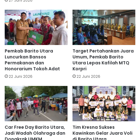
27 Juni 2026
Pemkab Barito Utara
Target Pertahankan Juara
Luncurkan Bansos
Umum, Pemkab Barito
Permakanan dan
Utara Lepas Kafilah MTQ
Honorarium Tokoh Adat
Korpri
22 Juni 2026
22 Juni 2026
Car Free Day Barito Utara,
Tim Kresna Sukses
Jadi Wadah Olahraga dan
Kawinkan Gelar Juara Voli
Dongkrak UMKM
di Barito Utara