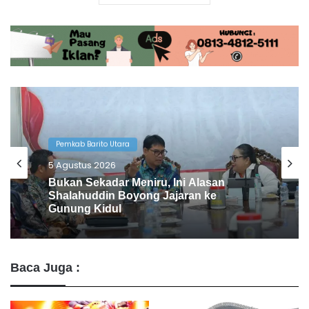
Pemkab Barito Utara
4 Agustus 2026
Pemkab Barito Utara
Pemkab Barito Utara Kaji Tiru Tata
5 Agustus 2026
Kelola Pemerintahan ke DIY
Baca Juga :
Bukan Sekadar Meniru, Ini Alasan
Shalahuddin Boyong Jajaran ke
Gunung Kidul