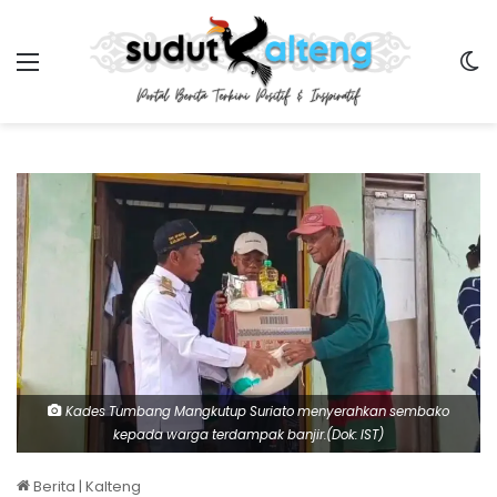
Menu
Sw
Kades Tumbang Mangkutup Suriato menyerahkan sembako
kepada warga terdampak banjir.(Dok: IST)
Berita
|
Kalteng