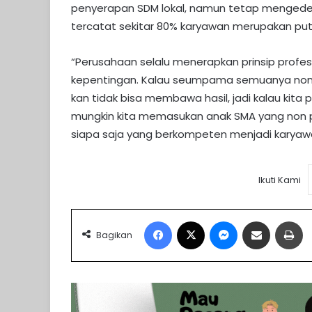
penyerapan SDM lokal, namun tetap mengedepa
tercatat sekitar 80% karyawan merupakan put
“Perusahaan selalu menerapkan prinsip prof
kepentingan. Kalau seumpama semuanya non pr
kan tidak bisa membawa hasil, jadi kalau kita
mungkin kita memasukan anak SMA yang non p
siapa saja yang berkompeten menjadi karyawa
Ikuti Kami
Facebook
X
Messenger
Share via Email
Pr
Bagikan