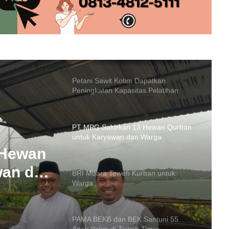
Rekrutmen Polri: Polres Barito Utara
Pastikan Proses Bersih dan
Transparan
Petani Sawit Kotim Dapatkan
Peningkatan Kapasitas Pelatihan
SDMP
PT MPG Salurkan 13 Hewan Qurban
untuk Karyawan dan Warga
 Hewan
wan dan
BRI Muara Teweh Kurban untuk
Warga
PAMA BEKB dan BEK Santuni 55