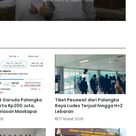
Anak Yatim di Teweh Timur
Diwarnai Aksi Kejar-kejaran, Satpol
PP Ciduk Remaja yang Pesta Miras di
Eks Bandara Beringin
Kapolres Barito Utara Terima
Penghargaan dari Gubernur Kalteng
atas Keberhasilan Amankan Pilkada
Perkuat Kondusivitas Wilayah,
Dandim Muara Teweh Kunjungi Laung
Tuhup dan Batura
t Garuda Palangka
Tiket Pesawat dari Palangka
PWI Kalteng Gelar Pelatihan
ta Rp200 Juta,
Raya Ludes Terjual hingga H+2
Jurnalistik di Muara Teweh
jelasan Maskapai
Lebaran
26
17 Maret 2026
Resmi Naik! Ini Daftar Harga BBM