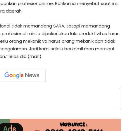
nkan profesionalisme. Bahkan ia menyebut saat ini,
ra daerah.
esional tidak memandang SARA, tetapi memandang
ofesional minta dipekerjakan lalu produktivitas turun
 perlu orang mekanik ya harus orang mekanik dan tidak
Kapolres Barito Utara Terima
engalaman. Jadi kami selalu berkomitmen merekrut
Penghargaan dari Gubernur Kalteng
n,” jelas dia.(man)
atas Keberhasilan Amankan Pilkada
Perkuat Kondusivitas Wilayah,
Dandim Muara Teweh Kunjungi Laung
Tuhup dan Batura
int
PWI Kalteng Gelar Pelatihan
Jurnalistik di Muara Teweh
Resmi Naik! Ini Daftar Harga BBM
Non subsidi di Kalimantan Tengah