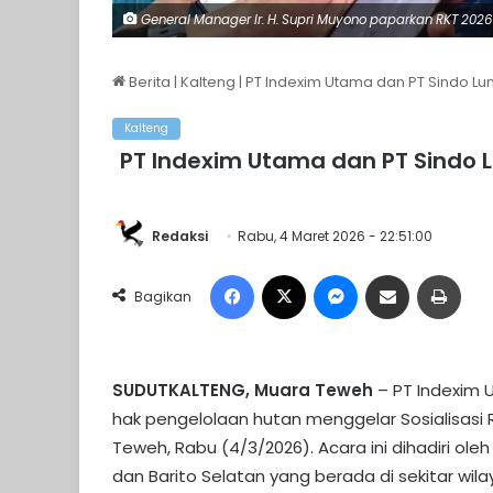
General Manager Ir. H. Supri Muyono paparkan RKT 2026 
Berita
|
Kalteng
|
PT Indexim Utama dan PT Sindo Lu
Kalteng
PT Indexim Utama dan PT Sindo L
Redaksi
Rabu, 4 Maret 2026 - 22:51:00
Facebook
X
Messenger
Share via Email
Print
Bagikan
SUDUTKALTENG, Muara Teweh
– PT Indexim
hak pengelolaan hutan menggelar Sosialisasi
Teweh, Rabu (4/3/2026). Acara ini dihadiri ol
dan Barito Selatan yang berada di sekitar wil