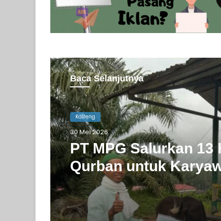
Baca Selanjutnya
Kalteng
30 Mei 2026
PT MPG Salurkan 13
Qurban untuk Karya
Warga