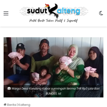
Menu
Sw
Warga Desa Kondang Kobar sumringah terima THR Rp3 juta dari
BUMDES. ist
Berita
|
Kalteng