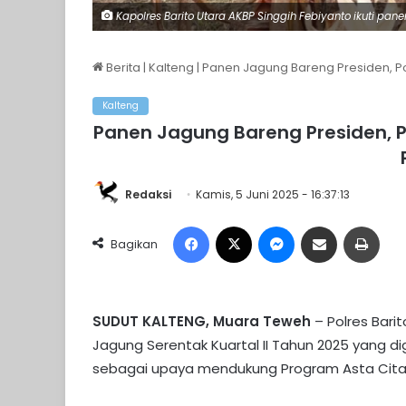
Kapolres Barito Utara AKBP Singgih Febiyanto ikuti panen
Berita
|
Kalteng
|
Panen Jagung Bareng Presiden, P
Kalteng
Panen Jagung Bareng Presiden, 
Redaksi
Kamis, 5 Juni 2025 - 16:37:13
Facebook
X
Messenger
Share via Email
Print
Bagikan
SUDUT KALTENG, Muara Teweh
– Polres Bari
Jagung Serentak Kuartal II Tahun 2025 yang dig
sebagai upaya mendukung Program Asta Cita 