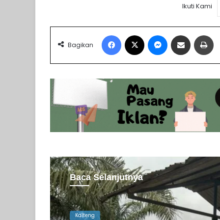
Ikuti Kami
Facebook
X
Messenger
Share via Email
Pr
Bagikan
Baca Selanjutnya