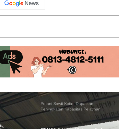
Jurnalistik di Muara Teweh
int
Resmi Naik! Ini Daftar Harga BBM
Non subsidi di Kalimantan Tengah
Rekrutmen Polri: Polres Barito Utara
Pastikan Proses Bersih dan
Transparan
Petani Sawit Kotim Dapatkan
Peningkatan Kapasitas Pelatihan
SDMP
PT MPG Salurkan 13 Hewan Qurban
untuk Karyawan dan Warga