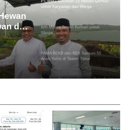
BRI Muara Teweh Kurban untuk
Warga
rban
PAMA BEKB dan BEK Santuni 55
Anak Yatim di Teweh Timur
 Hewan
wan dan
Diwarnai Aksi Kejar-kejaran, Satpol
PP Ciduk Remaja yang Pesta Miras di
Eks Bandara Beringin
Kapolres Barito Utara Terima
Penghargaan dari Gubernur Kalteng
atas Keberhasilan Amankan Pilkada
Perkuat Kondusivitas Wilayah,
Dandim Muara Teweh Kunjungi Laung
Tuhup dan Batura