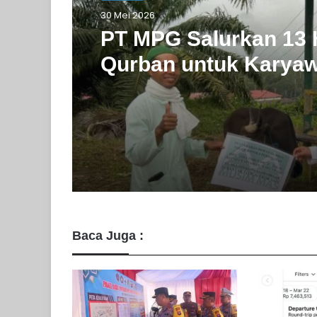
Kalteng
Kalteng
28 Mei 2026
30 Mei 2026
BRI Muara Teweh Ku
untuk Warga
PT MPG Salurkan 13
Qurban untuk Karya
Warga
Baca Juga :