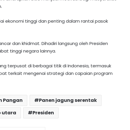
.
lai ekonomi tinggi dan penting dalam rantai pasok
ancar dan khidmat. Dihadiri langsung oleh Presiden
abat tinggi negara lainnya.
g terpusat di berbagai titik di Indonesia, termasuk
abat terkait mengenai strategi dan capaian program
Kapolres Barito Utara Terima
Penghargaan dari Gubernur Kalteng
atas Keberhasilan Amankan Pilkada
n Pangan
Panen jagung serentak
Perkuat Kondusivitas Wilayah,
Dandim Muara Teweh Kunjungi Laung
o utara
Presiden
Tuhup dan Batura
PWI Kalteng Gelar Pelatihan