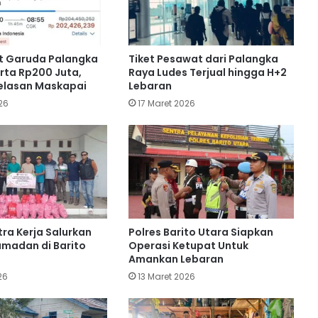
PWI Kalteng Gelar Pelatihan
Jurnalistik di Muara Teweh
t Garuda Palangka
Tiket Pesawat dari Palangka
Resmi Naik! Ini Daftar Harga BBM
ta Rp200 Juta,
Raya Ludes Terjual hingga H+2
Non subsidi di Kalimantan Tengah
jelasan Maskapai
Lebaran
26
17 Maret 2026
Rekrutmen Polri: Polres Barito Utara
Pastikan Proses Bersih dan
Transparan
Petani Sawit Kotim Dapatkan
Peningkatan Kapasitas Pelatihan
SDMP
tra Kerja Salurkan
Polres Barito Utara Siapkan
madan di Barito
Operasi Ketupat Untuk
Amankan Lebaran
PT MPG Salurkan 13 Hewan Qurban
26
13 Maret 2026
untuk Karyawan dan Warga