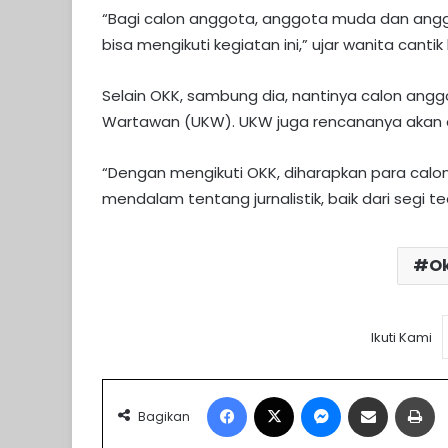
“Bagi calon anggota, anggota muda dan anggo
bisa mengikuti kegiatan ini,” ujar wanita cantik
Selain OKK, sambung dia, nantinya calon angg
Wartawan (UKW). UKW juga rencananya akan d
“Dengan mengikuti OKK, diharapkan para cal
mendalam tentang jurnalistik, baik dari segi te
O
Ikuti Kami
Facebook
X
Messenger
Share via Email
Pr
Bagikan