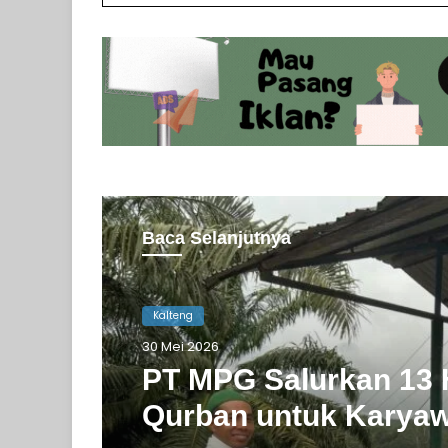
Baca Selanjutnya
Kalteng
Kalteng
28 Mei 2026
30 Mei 2026
BRI Muara Teweh Ku
untuk Warga