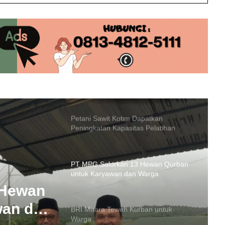
Kapolda Kalteng Apresiasi Kesiapan
Polres Barito Utara di Operasi Ketupat
Petani Sawit Kotim Dapatkan
Peningkatan Kapasitas Pelatihan
SDMP
PT MPG Salurkan 13 Hewan Qurban
untuk Karyawan dan Warga
BRI Muara Teweh Kurban untuk
Warga
rban
PAMA BEKB dan BEK Santuni 55
Anak Yatim di Teweh Timur