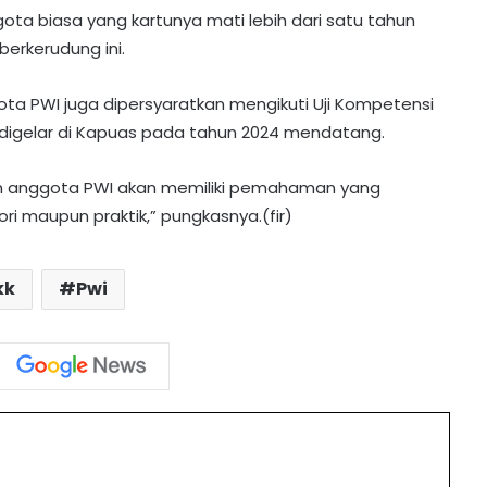
ta biasa yang kartunya mati lebih dari satu tahun
 berkerudung ini.
ota PWI juga dipersyaratkan mengikuti Uji Kompetensi
igelar di Kapuas pada tahun 2024 mendatang.
Kapolres Barito Utara Terima
Penghargaan dari Gubernur Kalteng
on anggota PWI akan memiliki pemahaman yang
atas Keberhasilan Amankan Pilkada
ori maupun praktik,” pungkasnya.(fir)
Perkuat Kondusivitas Wilayah,
Dandim Muara Teweh Kunjungi Laung
kk
Pwi
Tuhup dan Batura
PWI Kalteng Gelar Pelatihan
Jurnalistik di Muara Teweh
int
Resmi Naik! Ini Daftar Harga BBM
Non subsidi di Kalimantan Tengah