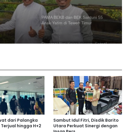
 Hewan
Diwarnai Aksi Kejar-kejaran, Satpol
wan dan
PP Ciduk Remaja yang Pesta Miras di
Eks Bandara Beringin
Kapolres Barito Utara Terima
Penghargaan dari Gubernur Kalteng
atas Keberhasilan Amankan Pilkada
Perkuat Kondusivitas Wilayah,
Dandim Muara Teweh Kunjungi Laung
Tuhup dan Batura
PWI Kalteng Gelar Pelatihan
Jurnalistik di Muara Teweh
wat dari Palangka
Sambut Idul Fitri, Disdik Barito
Resmi Naik! Ini Daftar Harga BBM
 Terjual hingga H+2
Utara Perkuat Sinergi dengan
Non subsidi di Kalimantan Tengah
Insan Pers