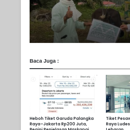
PT MPG Salurkan 13
Qurban untuk Karya
Warga
Baca Juga :
Heboh Tiket Garuda Palangka
Tiket Pesa
Raya–Jakarta Rp200 Juta,
Raya Ludes
Begini Penjelasan Maskapai
Lebaran