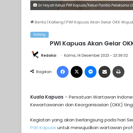
Sri Hayati Ketua PWI Kapuas/Ketua Panitia Pelaksana OK
Berita
|
Kalteng
|
PWI Kapuas Akan Gelar OKK Wujud
Kalteng
PWI Kapuas Akan Gelar OK
Redaksi
Kamis, 14 Desember 2023 - 23:36:02
Facebook
X
Messenger
Share via Email
Print
Bagikan
Kuala Kapuas
– Persatuan Wartawan Indone
Kewartawanan dan Keorganisasian (OKK) tingka
Kegiatan yang akan berlangsung pada hari Se
PWI Kapuas
untuk mewujudkan wartawan profe