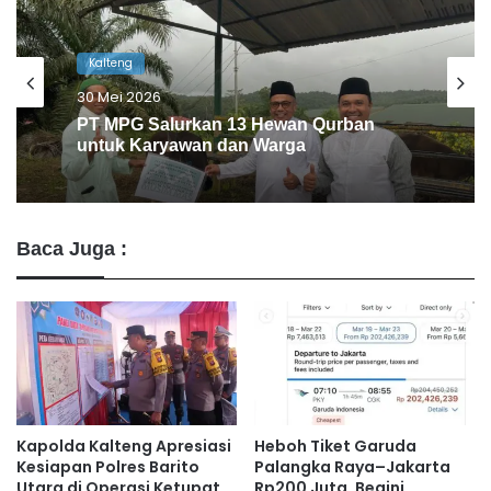
Kalteng
28 Mei 2026
BRI Muara Teweh Kurban untuk Warga
Baca Juga :
Kapolda Kalteng Apresiasi
Heboh Tiket Garuda
Kesiapan Polres Barito
Palangka Raya–Jakarta
Utara di Operasi Ketupat
Rp200 Juta, Begini