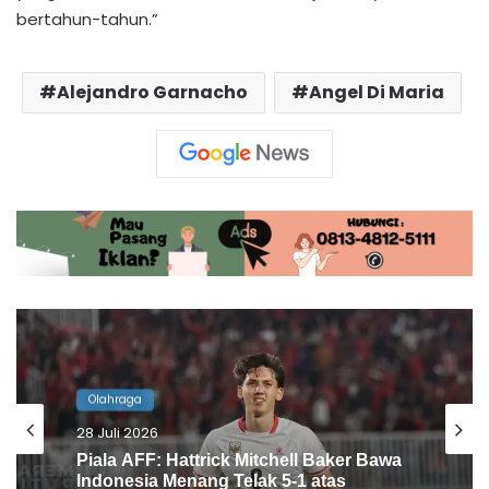
bertahun-tahun.”
Alejandro Garnacho
Angel Di Maria
Olahraga
12 Juli 2026
Tampil Dominan di Puruk Cahu, Tim
Futsal PWI Barito Utara Rajai Turnamen