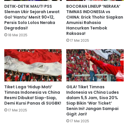
DETIK-DETIK MAUT! PSS
BOCORAN LINEUP ‘NERAKA’
Sleman Ukir Sejarah Lewat
TIMNAS INDONESIA vs
Gol ‘Hantu’ Menit 90+12,
CHINA: Erick Thohir Siapkan
Persis Solo Lolos Neraka
Amunisi Rahasia
Degradasi!
Hancurkan Tembok
Raksasa!
18 Mei 2025
17 Mei 2025
Tiket Laga ‘Hidup Mati’
GILA! Tiket Timnas
Timnas Indonesia vs China
Indonesia vs China Ludes
Resmi Dibuka! Siap-Siap,
dalam 5,5 Jam, Sisa 20%
Demi Kursi Panas di SUGBK!
Siap Bikin ‘War Ticket’
Senin Ini! Jangan Sampai
17 Mei 2025
Gigit Jari!
17 Mei 2025