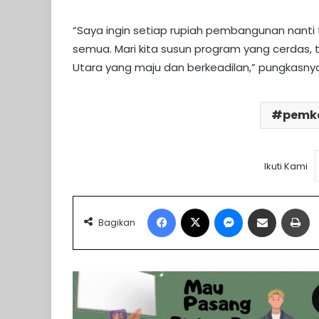
“Saya ingin setiap rupiah pembangunan nanti
semua. Mari kita susun program yang cerdas, 
Utara yang maju dan berkeadilan,” pungkasny
pemka
Ikuti Kami
Facebook
X
Messenger
Share via Email
Pr
Bagikan