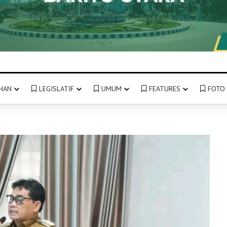
HAN
LEGISLATIF
UMUM
FEATURES
FOTO