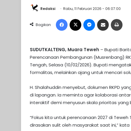
Redaksi
Rabu, 11 Februari 2026 - 06:07:00
Facebook
X
Messenger
Share via Email
Print
Bagikan
SUDUTKALTENG, Muara Teweh
– Bupati Bari
Perencanaan Pembangunan (Musrenbang) RKP
Tengah, Selasa (10/02/2026). Bupati menga
formalitas, melainkan ajang untuk mencari sol
​H. Shalahuddin menyebut, dokumen RKPD yang
di lapangan. Ia meminta agar kolaborasi ant
interaktif demi menyusun skala prioritas yan
“Fokus kita untuk perencanaan 2027 di Teweh
dirasakan sulit oleh masyarakat saat ini,” ka