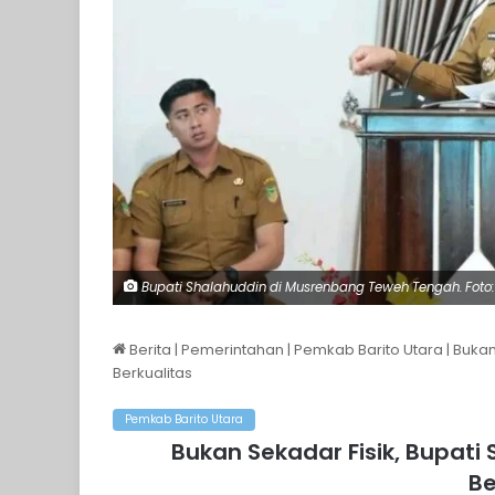
Bupati Shalahuddin di Musrenbang Teweh Tengah. Foto:
Berita
|
Pemerintahan
|
Pemkab Barito Utara
|
Bukan
Berkualitas
Pemkab Barito Utara
Bukan Sekadar Fisik, Bupa
Be