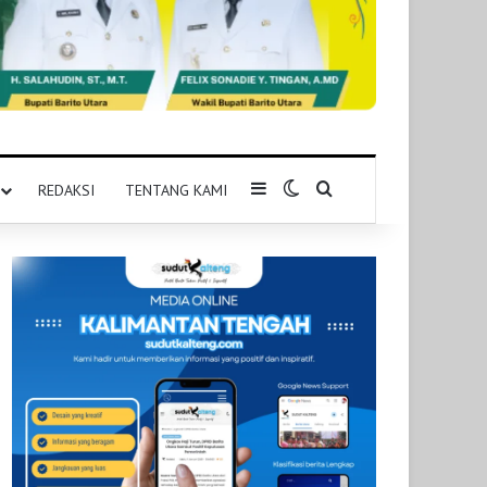
Sidebar
Switch skin
Pencarian untuk
REDAKSI
TENTANG KAMI