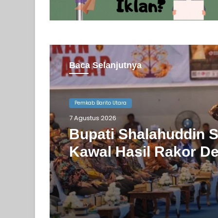
Baca Selanjutnya
Pemkab Barito Utara
Pemkab Barito Utara
6 Agustus 2026
7 Agustus 2026
Barito Utara Kaji Tiru
Inovasi Unggulan P
Bupati Shalahuddin S
Bantul
Kawal Hasil Rakor De
Kalteng