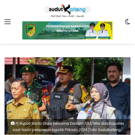
Menu
Sw
Pj Bupati Barito Utara bersama Dandim 1013/Mtw dan Kapolres
saat hadiri pelepasan logistik Pilkada 2024.(Foto: Sudutkalteng)