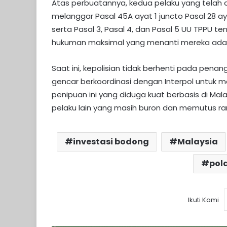
Atas perbuatannya, kedua pelaku yang telah d
melanggar Pasal 45A ayat 1 juncto Pasal 28 ay
serta Pasal 3, Pasal 4, dan Pasal 5 UU TPPU 
hukuman maksimal yang menanti mereka adala
Saat ini, kepolisian tidak berhenti pada pena
gencar berkoordinasi dengan Interpol untuk
penipuan ini yang diduga kuat berbasis di Mal
pelaku lain yang masih buron dan memutus rant
investasi bodong
Malaysia
pol
Ikuti Kami