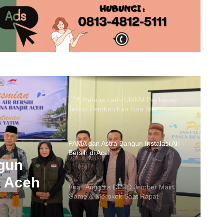
Raksasa Sepanjang 575 KM
Presiden Prabowo Tekan Potongan
Ojol di Bawah 10%, “Lo yang
Keringat, Dia yang Dapat Duit!”
LPB Hatapa Latih UMKM Perikanan
Teknik Pembenihan Ikan Nila
PAMA dan Astra Bangun Instalasi Air
Bersih di Aceh
Viral! Anggota DPRD Jember Main
Game & Merokok Saat Rapat
Kesehatan
gun
i Aceh
Jaksa Agung Pamerkan Tumpukan
Uang Rp10,2 T Hasil Satgas PKH