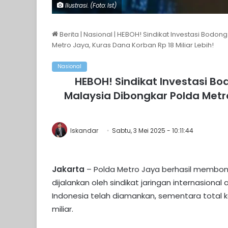
Ilustrasi. (Foto: Ist)
Berita
|
Nasional
|
HEBOH! Sindikat Investasi Bodon
Metro Jaya, Kuras Dana Korban Rp 18 Miliar Lebih!
Nasional
HEBOH! Sindikat Investasi B
Malaysia Dibongkar Polda Metro
Iskandar
Sabtu, 3 Mei 2025 - 10:11:44
Jakarta
– Polda Metro Jaya berhasil membong
dijalankan oleh sindikat jaringan internasiona
Indonesia telah diamankan, sementara total ke
miliar.