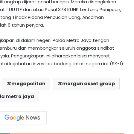
itangkap dijerat pasal berlapis. Mereka disangkakan
at 1 UU ITE dan atau Pasal 378 KUHP tentang Penipuan,
tentang Tindak Pidana Pencucian Uang. Ancaman
h 6 tahun penjara.
ngkapan di dalam negeri. Polda Metro Jaya tengah
MK Tolak Gugatan UU IKN, Jakarta
 memburu dan membongkar seluruh anggota sindikat
Tetap Ibu Kota
aysia. Pengungkapan ini diharapkan bisa menyeret
ai kejahatan investasi bodong lintas negara ini. (SK-1)
Pahit Jadi Manis! Ocha Dapat
Beasiswa ke Tiongkok Usai Viral di
Lomba Cerdas Cermat
megapolitan
morgan asset group
da metro jaya
Mbah Mardijiyono, Tunaikan Haji di
Usia Satu Abad Demi Wujudkan
Mimpi Istri
Pantura Terancam Tenggelam, Menko
AHY Siapkan Proyek Tanggul