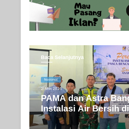
Baca Selanjutnya
Nasional
Nasional
21 Mei 2026
15 Mei 2026
PAMA dan Astra Ban
Instalasi Air Bersih d
Viral! Anggota DPRD