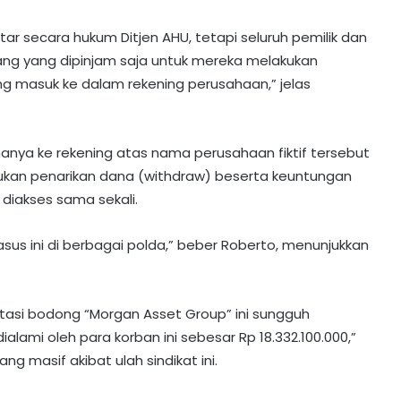
ar secara hukum Ditjen AHU, tetapi seluruh pemilik dan
orang yang dipinjam saja untuk mereka melakukan
g masuk ke dalam rekening perusahaan,” jelas
anya ke rekening atas nama perusahaan fiktif tersebut
kukan penarikan dana (withdraw) beserta keuntungan
a diakses sama sekali.
kasus ini di berbagai polda,” beber Roberto, menunjukkan
stasi bodong “Morgan Asset Group” ini sungguh
ialami oleh para korban ini sebesar Rp 18.332.100.000,”
g masif akibat ulah sindikat ini.