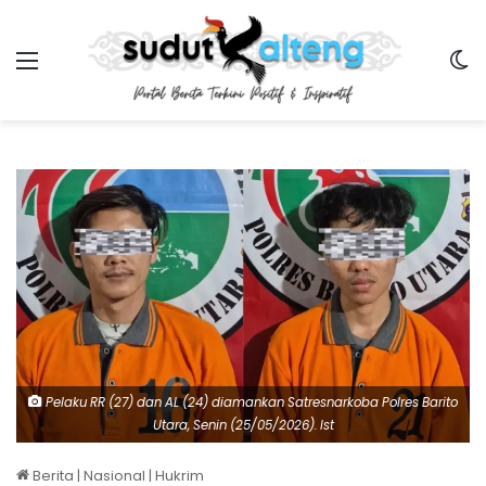
Menu
Sw
Pelaku RR (27) dan AL (24) diamankan Satresnarkoba Polres Barito
Utara, Senin (25/05/2026). Ist
Berita
|
Nasional
|
Hukrim